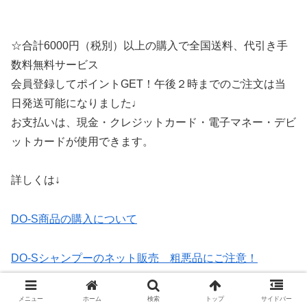
☆合計6000円（税別）以上の購入で全国送料、代引き手
数料無料サービス
会員登録してポイントGET！午後２時までのご注文は当
日発送可能になりました♩
お支払いは、現金・クレジットカード・電子マネー・デビ
ットカードが使用できます。
詳しくは↓
DO-S商品の購入について
DO-Sシャンプーのネット販売 粗悪品にご注意！
ポンプの上げ方と 詰め替えの注意点
メニュー
ホーム
検索
トップ
サイドバー