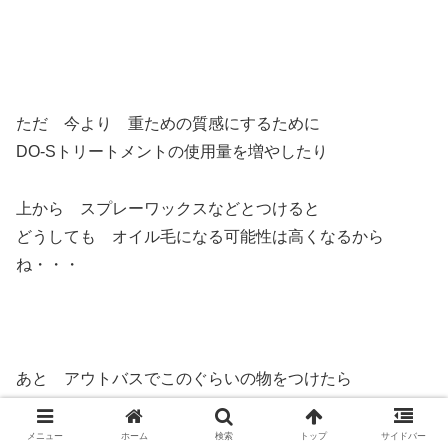
ただ 今より 重ための質感にするために
DO-Sトリートメントの使用量を増やしたり
上から スプレーワックスなどとつけると
どうしても オイル毛になる可能性は高くなるから
ね・・・
あと アウトバスでこのぐらいの物をつけたら
毎日 シャンプーしたほうが 絶対に良いからね！
メニュー
ホーム
検索
トップ
サイドバー