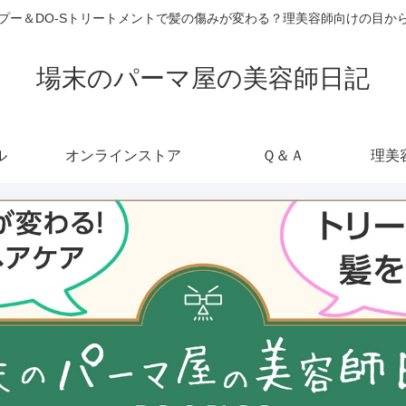
ャンプー＆DO-Sトリートメントで髪の傷みが変わる？理美容師向けの目
場末のパーマ屋の美容師日記
ル
オンラインストア
Ｑ＆Ａ
理美