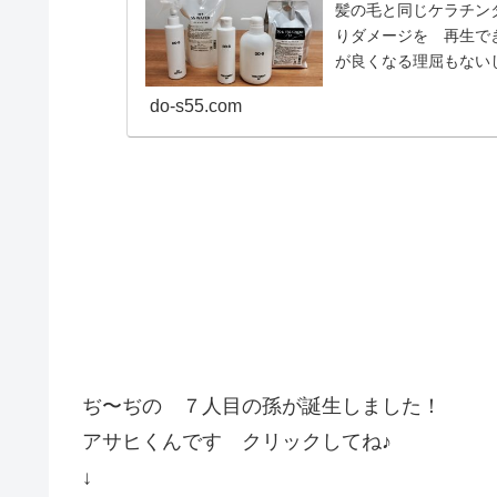
髪の毛と同じケラチン
りダメージを 再生で
が良くなる理屈もない
チ♩髪の補修成分ＰＰＴ.
do-s55.com
ぢ〜ぢの ７人目の孫が誕生しました！
アサヒくんです クリックしてね♪
↓