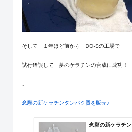
そして １年ほど前から DO-Sの工場で
試行錯誤して 夢のケラチンの合成に成功！
↓
念願の新ケラチンタンパク質を販売♪
念願の新ケラチン