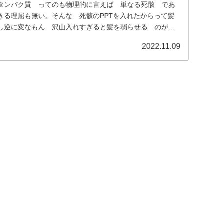
タンパク質 ってのも物理的に言えば 単なる死骸 であ
きる理屈も無い。そんな 死骸のPPTを入れたからって髪
し逆に変なもん 沢山入れすぎると髪を弱らせる のがオ
..
2022.11.09