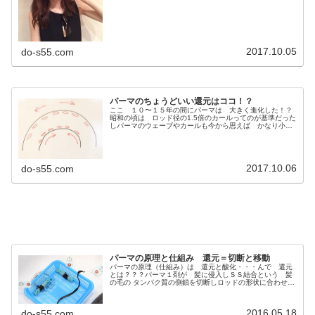
2017.10.05
do-s55.com
パーマのちょうどいい還元はココ！？
ここ １０〜１５年の間にパーマは 大きく進化した！？
昭和の頃は ロッド径の1.5倍のカールってのが基準だった
しパーマのウェーブやカールも今から思えば かなり小さ
かったたいがいが オバパーとか言われるクリクリパーマ
だったんだね。そいつが デジ...
2017.10.06
do-s55.com
パーマの原理と仕組み 還元＝切断と移動
パーマの原理（仕組み）は 還元と酸化・・・んで 還元
とは？？？パーマ１剤が 髪に侵入しＳＳ結合という 髪
の毛の タンパク質の側鎖を切断しロッドの形状に合わせた
位置に タンパク質を移動させる詳しくは この記事読んで
ね↓パーマの原理、仕組みを見...
2016.05.18
do-s55.com