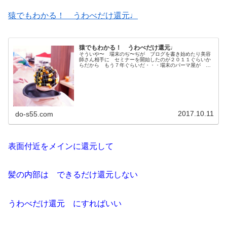
猿でもわかる！ うわべだけ還元♩
猿でもわかる！ うわべだけ還元♩
そういや〜 場末のぢ〜ぢが ブログを書き始めたり美容
師さん相手に セミナーを開始したのが２０１１ぐらいか
らだから もう７年ぐらいだ・・・場末のパーマ屋が 美
容師さんに知られるようになったのは この記事からなん
だね2011/02/04 のブロ...
2017.10.11
do-s55.com
表面付近をメインに還元して
髪の内部は できるだけ還元しない
うわべだけ還元 にすればいい