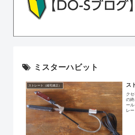
ミスターハビット
ス
ストレート（縮毛矯正）
クセ
の終
ール
レー