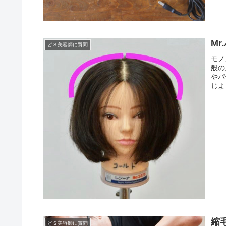
M
どＳ美容師に質問
モノ
般の
やパ
じよ
縮
どＳ美容師に質問