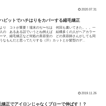
2020.07.31
r.ハビットでハチはりをカバーする縮毛矯正
より コトが重要！場末のぢ〜ぢは 何回も書いてきた。。。一
人の あるある話でいうとね例えば 結構多くの人がヘアカラー
ーマ、縮毛矯正など何処の美容室の どの美容師さんがしても同
うなもんだと思ってたりする（汗）カットとか髪型のデ...
2019.11.26
毛矯正でアイロンじゃなくブローで伸ばす！？