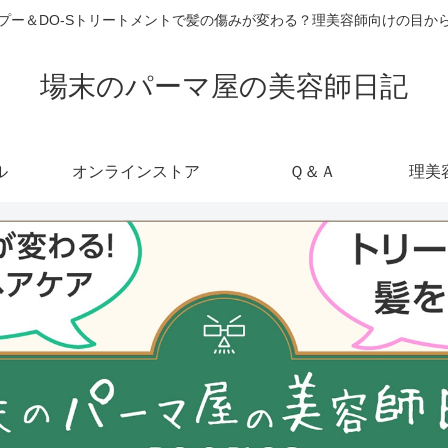
ャンプー＆DO-Sトリートメントで髪の傷みが変わる？理美容師向けの目
場末のパーマ屋の美容師日記
ル
オンラインストア
Ｑ＆Ａ
理美