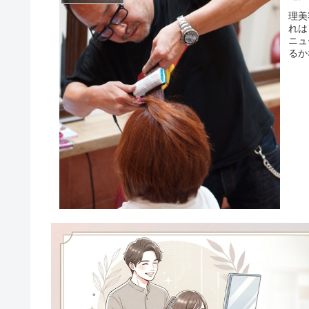
理美
れは
ニュ
るか