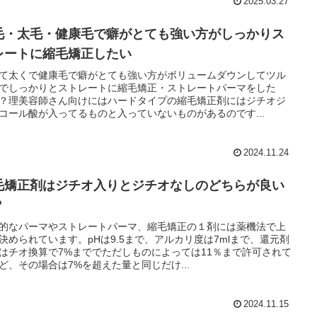
2025.03.27
毛・太毛・健康毛で癖がとても強い方がしっかりス
レートに縮毛矯正したい
て太くで健康毛で癖がとても強い方がボリュームダウンしてツル
でしっかりとストレートに縮毛矯正・ストレートパーマをした
？理美容師さん向けにはハードタイプの縮毛矯正剤にはジチオジ
コール酸が入ってるものと入っていないものがあるのです...
2024.11.24
毛矯正剤はジチオ入りとジチオなしのどちらが良い
？
的なパーマやストレートパーマ、縮毛矯正の１剤には薬機法で上
決められています。pHは9.5まで、アルカリ度は7mlまで、還元剤
はチオ換算で7%まででただしものによっては11％まで許可されて
ど、その場合は7%を超えた量と同じだけ...
2024.11.15