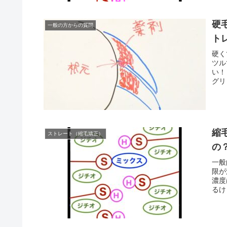
硬
一般の方からの質問
ト
硬く
ツル
い！
グリ
縮
ストレート（縮毛矯正）
の
一般
限が
濃度
るけ