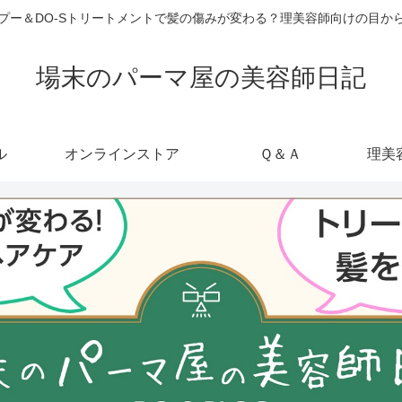
ャンプー＆DO-Sトリートメントで髪の傷みが変わる？理美容師向けの目
場末のパーマ屋の美容師日記
ル
オンラインストア
Ｑ＆Ａ
理美