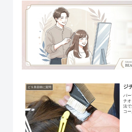
ジ
どＳ美容師に質問
パー
チオ
法で
コー