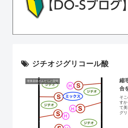
ジチオジグリコール酸
縮
理美容師さんからの質問
合
そこ
すか
て美
グリ