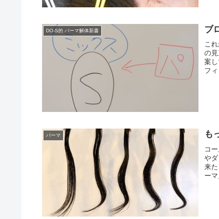
ブ
DO-S的 パーマ解体新書
これ
の見
案し
フィ
も
パーマ
コー
やダ
来た
ーマ