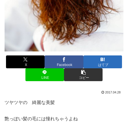
X
Facebook
はてブ
LINE
コピー
2017.04.28
ツヤツヤの 綺麗な美髪
艶っぽい髪の毛には憧れちゃうよね