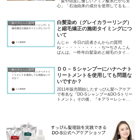
「髪や頭皮に優しいアミノ酸系だから安
心」「石油由来の成分を使用してるもの
は危険」美容業界の「常連」とも言える
成分至上主義。しかし、現場でハサミを
握る美容師たちが本当に...
白髪染め（グレイカラーリング）
一般の方からの質問
と縮毛矯正の施術タイミングにつ
いて
んじゃ 今日の読者さんからの質問
ね・・・・・・・・・・ぢ〜ぢさんこん
ばんは。一昨年白髪染めと縮毛のタイミ
ングについて聞いた者です。2024.5.5の
記事です。去年はぢ〜ぢさんが教えて頂
いたように、縮毛...
ＤＯ－Ｓシャンプーにハナヘナト
一般の方からの質問
リートメントを使用しても問題な
いですか？
2011年販売開始したすっぴん髪ヘアケア
で有名な『DO-Sシャンプー&DO-Sトリー
トメント』その後、『キアラーレシャン
プー&キアラーレトリートメント』や『ハ
ナヘナシャンプー&ハナヘナトリートメン
ト』...