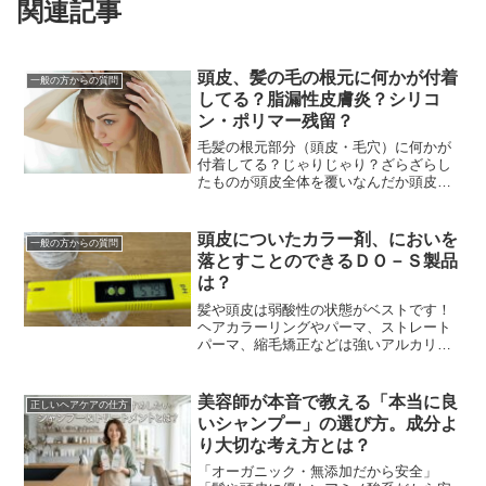
関連記事
頭皮、髪の毛の根元に何かが付着
一般の方からの質問
してる？脂漏性皮膚炎？シリコ
ン・ポリマー残留？
毛髪の根元部分（頭皮・毛穴）に何かが
付着してる？じゃりじゃり？ざらざらし
たものが頭皮全体を覆いなんだか頭皮が
気持ち悪い・・・べっとりしてて、なに
かが付着してるみたい・・・頭皮デトッ
クスやヘッドスパ・炭...
頭皮についたカラー剤、においを
一般の方からの質問
落とすことのできるＤＯ－Ｓ製品
は？
髪や頭皮は弱酸性の状態がベストです！
ヘアカラーリングやパーマ、ストレート
パーマ、縮毛矯正などは強いアルカリ性
の薬品を使用することが多く、これがヘ
アダメージの原因になっています。そこ
で理美容室ではそうい...
美容師が本音で教える「本当に良
正しいヘアケアの仕方
いシャンプー」の選び方。成分よ
り大切な考え方とは？
「オーガニック・無添加だから安全」