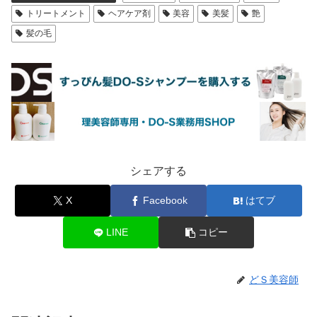
トリートメント
ヘアケア剤
美容
美髪
艶
髪の毛
シェアする
X
Facebook
はてブ
LINE
コピー
どＳ美容師