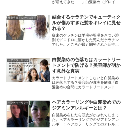
が増えてきた……」白髪染め（グレイカ
ラー）を始めて7〜10年ほど経つと、この
ような髪質の変化に悩む方が急増しま
す。この問題は、単...
結合するケラチンでキューティク
理美容師さんからの質問
ルが傷みすぎた髪をキレイに見せ
れる？
従来のケラチンは羊毛や羽毛をきつい溶
剤でドロドロに溶かした死んだケラチン
でした。ところが最近開発された活性ケ
ラチンや生ケラチンは特殊製法でボロボ
ロに壊れたケラチンではなく髪のケラチ
ンに非常に類似した生...
白髪染めの色落ちはカラートリー
ヘアカラーリング
トメントで防げる？美容師が明か
す意外な真実
カラートリートメントしないと白髪染め
は色落ちする？美容師が真実を解説「白
髪染めの合間にカラートリートメントを
しないと、すぐに色が落ちてしまう」
SNSや広告でこのような情報を目にする
ことはありませんか？...
ヘアカラーリングや白髪染めでの
ヘアカラーリング
ジアミンアレルギーとは？
白髪染めをしたら頭皮がかぶれてしまっ
た。ヘアカラーリングでのジアミンアレ
ルギー！ヘアカラーリングでのアレルギ