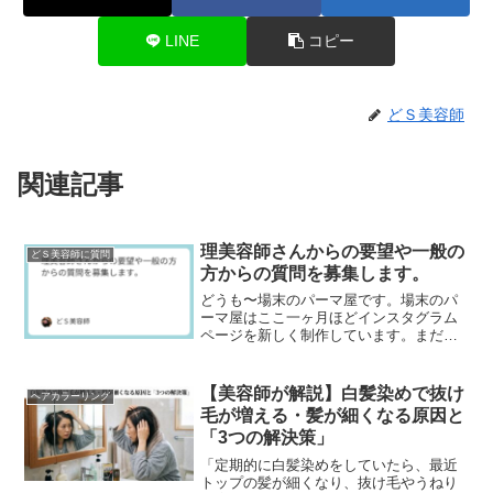
LINE
コピー
どＳ美容師
関連記事
理美容師さんからの要望や一般の
どＳ美容師に質問
方からの質問を募集します。
どうも〜場末のパーマ屋です。場末のパ
ーマ屋はここ一ヶ月ほどインスタグラム
ページを新しく制作しています。まだま
だページ数は少ないですが、ぜひフォロ
ーして下さいネ↓場末のパーマ屋の美容師
日記のインスタグラ...
【美容師が解説】白髪染めで抜け
ヘアカラーリング
毛が増える・髪が細くなる原因と
「3つの解決策」
「定期的に白髪染めをしていたら、最近
トップの髪が細くなり、抜け毛やうねり