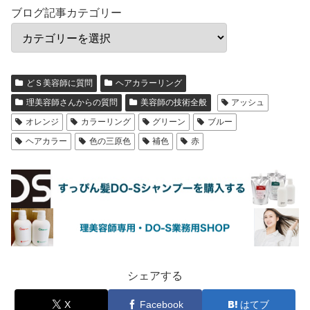
ブログ記事カテゴリー
どＳ美容師に質問
ヘアカラーリング
理美容師さんからの質問
美容師の技術全般
アッシュ
オレンジ
カラーリング
グリーン
ブルー
ヘアカラー
色の三原色
補色
赤
シェアする
X
Facebook
はてブ