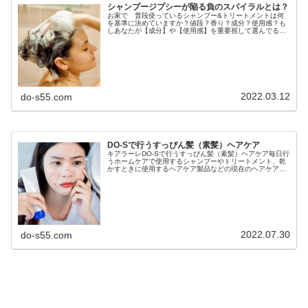
シャンプージプシーが陥る負のスパイラルとは？
お家で 普段使っているシャンプー&トリートメントは何
を基準に決めていますか？値段？香り？成分？使用感？も
しあなたが【成分】や【使用感】を重要視して選んでると
したらちょっと注意が必要かもしれません。あなたが 今
現在シャンプー&トリートメントジ...
2022.03.12
do-s55.com
DO-Sで行うすっぴん髪（素髪）ヘアケア
キアラーレDO-Sで行うすっぴん髪（素髪）ヘアケア毎日行
うホームケアで使用するシャンプーやトリートメント、乾
かすときに使用するヘアケア製品などの現在のヘアケア製
品ではシャンプーは、オーガニックやアミノ酸系界面活性
剤などマイルド成分で頭皮や髪...
2022.07.30
do-s55.com