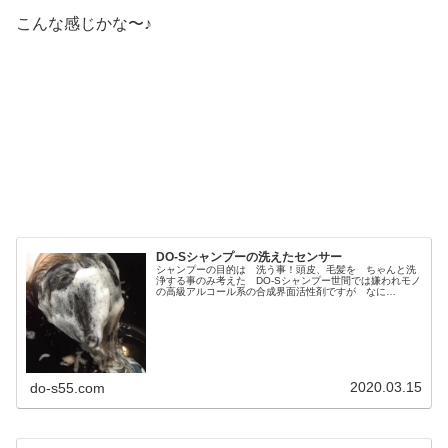
こんな感じかな〜♪
DO-Sシャンプーの洗えたセンサー
シャンプーの目的は 洗う事！頭皮、毛髪を ちゃんと洗
浄する事のみ考えた DO-Sシャンプー世間では嫌われモノ
の高級アルコール系の合成界面活性剤ですが なに
か？？？多分 シャンプー解析サイトだと最低ランクは決
定的だと思います（笑）ノンシリコン...
2020.03.15
do-s55.com