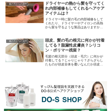
DO...
ドライヤーの熱から髪を守ってく
一般の方からの質問
れ内部補修もしてくれるヘアケア
アイテムは？
ドライヤー時に髪の毛の内部補修をして
くれたり、ドライヤーやアイロンの高熱
から髪を守るような製品はありますか？
最近は洗い流さないタイプのヘアトリー
トメント（アウトバストリートメント）
なんかで髪の毛のケラ...
頭皮、髪の毛の根元に何かが付着
一般の方からの質問
してる？脂漏性皮膚炎？シリコ
ン・ポリマー残留？
毛髪の根元部分（頭皮・毛穴）に何かが
付着してる？じゃりじゃり？ざらざらし
たものが頭皮全体を覆いなんだか頭皮が
気持ち悪い・・・べっとりしてて、なに
かが付着してるみたい・・・頭皮デトッ
クスやヘッドスパ・炭...