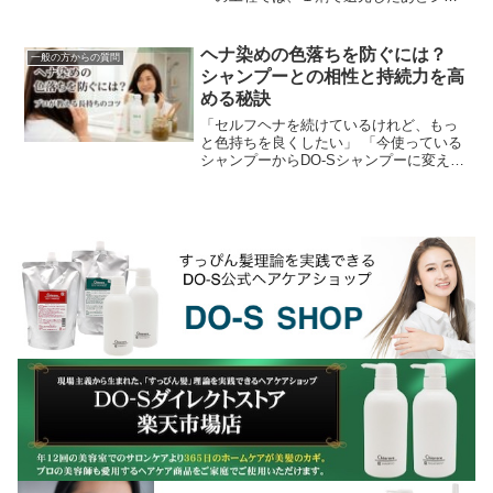
ンプーブースで中間水洗してから担当の
美容師さんが... ブラシでブローしてスト
レートに伸ばす...
ヘナ染めの色落ちを防ぐには？
一般の方からの質問
シャンプーとの相性と持続力を高
める秘訣
「セルフヘナを続けているけれど、もっ
と色持ちを良くしたい」 「今使っている
シャンプーからDO-Sシャンプーに変えた
ら、ヘナは落ちにくくなる？」ヘナ愛用
者にとって、染めたての美しい色をいか
にキープするか...