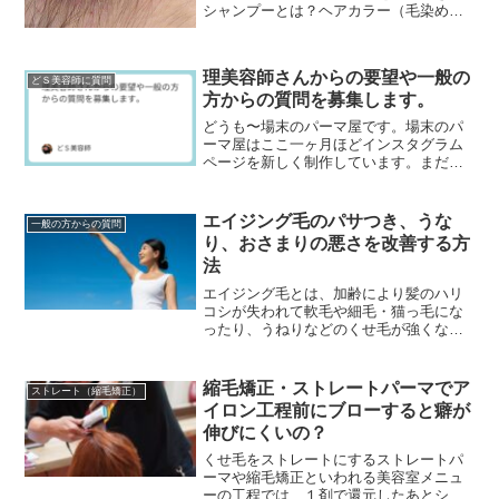
シャンプーとは？ヘアカラー（毛染め）
の頭皮トラブルや悩みで最も多いのがジ
アミン系染料でのアレルギーです。ジア
ミンアレルギーってな...
理美容師さんからの要望や一般の
どＳ美容師に質問
方からの質問を募集します。
どうも〜場末のパーマ屋です。場末のパ
ーマ屋はここ一ヶ月ほどインスタグラム
ページを新しく制作しています。まだま
だページ数は少ないですが、ぜひフォロ
ーして下さいネ↓場末のパーマ屋の美容師
日記のインスタグラ...
エイジング毛のパサつき、うな
一般の方からの質問
り、おさまりの悪さを改善する方
法
エイジング毛とは、加齢により髪のハリ
コシが失われて軟毛や細毛・猫っ毛にな
ったり、うねりなどのくせ毛が強くなっ
たり、パサパサして髪のツヤが失われた
り白髪が増えるなど毛髪や頭皮が変化す
ることです。エイジン...
縮毛矯正・ストレートパーマでア
ストレート（縮毛矯正）
イロン工程前にブローすると癖が
伸びにくいの？
くせ毛をストレートにするストレートパ
ーマや縮毛矯正といわれる美容室メニュ
ーの工程では、１剤で還元したあとシャ