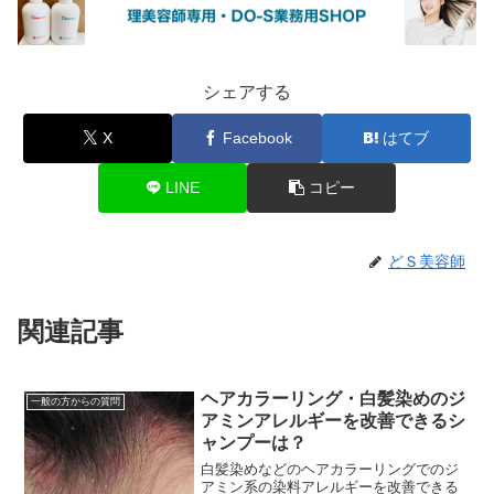
シェアする
X
Facebook
はてブ
LINE
コピー
どＳ美容師
関連記事
ヘアカラーリング・白髪染めのジ
一般の方からの質問
アミンアレルギーを改善できるシ
ャンプーは？
白髪染めなどのヘアカラーリングでのジ
アミン系の染料アレルギーを改善できる