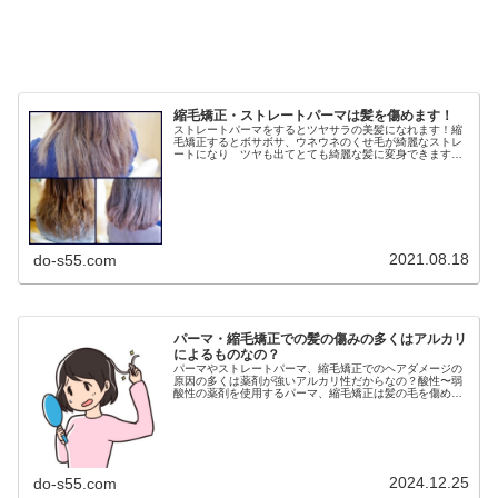
縮毛矯正・ストレートパーマは髪を傷めます！
ストレートパーマをするとツヤサラの美髪になれます！縮
毛矯正するとボサボサ、ウネウネのくせ毛が綺麗なストレ
ートになり ツヤも出てとても綺麗な髪に変身できます！
当店では 弱酸性の化粧品登録のお薬で縮毛矯正しますの
でノンダメージで施術できます！○...
2021.08.18
do-s55.com
パーマ・縮毛矯正での髪の傷みの多くはアルカリ
によるものなの？
パーマやストレートパーマ、縮毛矯正でのヘアダメージの
原因の多くは薬剤が強いアルカリ性だからなの？酸性〜弱
酸性の薬剤を使用するパーマ、縮毛矯正は髪の毛を傷めな
いの？DO-Sでも15年ぐらい前にスピエラを使用したＷ還
元パーマ技法を開発したり、日...
2024.12.25
do-s55.com