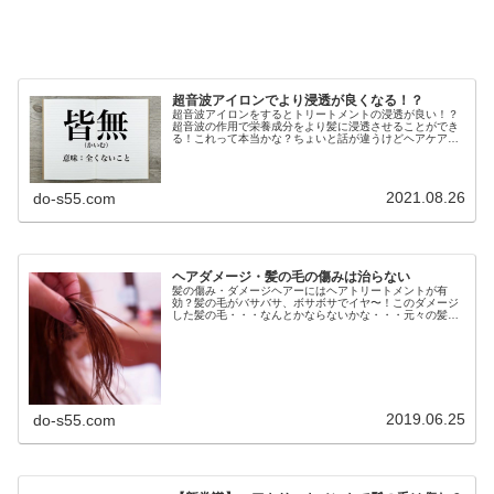
超音波アイロンでより浸透が良くなる！？
超音波アイロンをするとトリートメントの浸透が良い！？
超音波の作用で栄養成分をより髪に浸透させることができ
る！これって本当かな？ちょいと話が違うけどヘアケアと
かヘアダメージとかのお話で素人さん的考えでよ〜く勘違
いをしてる事のひとつにやれば や...
2021.08.26
do-s55.com
ヘアダメージ・髪の毛の傷みは治らない
髪の傷み・ダメージヘアーにはヘアトリートメントが有
効？髪の毛がバサバサ、ボサボサでイヤ〜！このダメージ
した髪の毛・・・なんとかならないかな・・・元々の髪質
が悪いから仕方ないのかな？ヘアカラーやパーマ、縮毛矯
正をしてるから？私の普段の髪のお手...
2019.06.25
do-s55.com