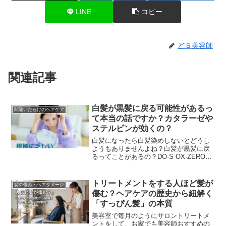
LINE
コピー
どＳ美容師
関連記事
白髪が黒髪に戻る可能性があるっ
間違いだらけのヘアケア
て本当の話ですか？カタラーゼや
ステルビンが効くの？
白髪になったら白髪染めしないとどうし
ようもありませんよね？白髪が黒髪に戻
るってことがあるの？DO-S OX-ZEROっ
て白髪の改善や予防になるって聞いたん
ですが本当ですか？白髪を黒髪に戻すに
は『スレル...
トリートメントをする人ほど髪が
髪の傷み・ヘアダメージ
傷む？ヘアケアの歴史から紐解く
「すっぴん髪」の本質
美容室で毎月のようにサロントリートメ
ントをして、お家でも美容師おすすめの