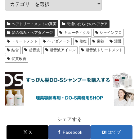
ヘアトリートメントの真実
間違いだらけのヘアケア
髪の傷み・ヘアダメージ
キューティクル
シャインプロ
トリートメント
ヘアダメージ
修復
栄養
浸透
結合
超音波
超音波アイロン
超音波トリートメント
髪質改善
シェアする
X
Facebook
はてブ