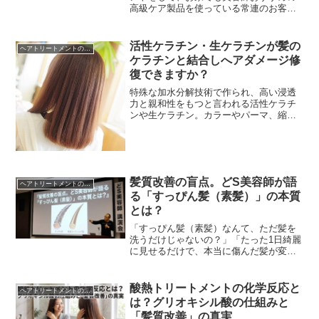
高級ケア製品を使っている常連のお客
様。「施術直後はツヤツヤでサラサラな
のに、次回ご来店された時には、前回よ
りも確実に髪がボサボサ...
活性ケラチン・生ケラチンが髪の
ヘアトリートメントの真実
ケラチンと結合しへアダメージ修
復できますか？
特殊な加水分解技術で作られ、高い浸透
力と親和性をもつと言われる活性ケラチ
ンや生ケラチン。カラーやパーマ、縮毛
矯正等でダメージした部分に低分子活性
ケラチンが浸透し、毛髪内部を補修・補
強しヘアダメージ修復...
髪質改善の盲点。どS美容師が語
ヘアトリートメントの真実
る「すっぴん髪（素髪）」の本質
とは？
「すっぴん髪（素髪）なんて、ただ髪を
洗うだけじゃないの？」「たった1日綺麗
に見せるだけで、本当に傷んだ髪が変わ
るの？」そう思われる方も多いかもしれ
ません。しかし、これまでお話ししてき
た「現在のサロント...
酸熱トリートメントの化学反応と
ヘアトリートメントの真実
は？グリオキシル酸の仕組みと
「髪質改善」の真実