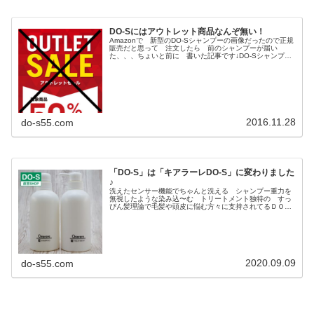
DO-Sにはアウトレット商品なんぞ無い！
Amazonで 新型のDO-Sシャンプーの画像だったので正規
販売だと思って 注文したら 前のシャンプーが届い
た、、、ちょいと前に 書いた記事です↓DO-Sシャンプー
をAmazonで購入したら・・・これと同じような被害にあ
われた方がいるようで...
2016.11.28
do-s55.com
「DO-S」は「キアラーレDO-S」に変わりました
♪
洗えたセンサー機能でちゃんと洗える シャンプー重力を
無視したような染み込〜む トリートメント独特の すっ
ぴん髪理論で毛髪や頭皮に悩む方々に支持されてるＤＯ－
Ｓシャンプー とＤＯ－Ｓトリートメント もおかげさま
で販売開始から約１０年になります...
2020.09.09
do-s55.com