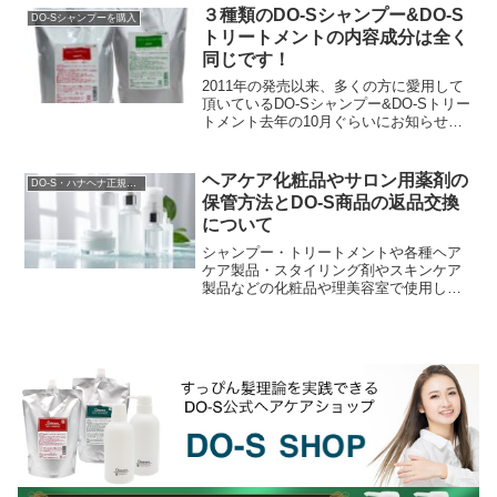
３種類のDO-Sシャンプー&DO-S
DO-Sシャンプーを購入
トリートメントの内容成分は全く
同じです！
2011年の発売以来、多くの方に愛用して
頂いているDO-Sシャンプー&DO-Sトリー
トメント去年の10月ぐらいにお知らせし
ていたのですが、DO-Sシャンプー＆DO-
Sトリートメントに使用されていた香料...
ヘアケア化粧品やサロン用薬剤の
DO-S・ハナヘナ正規販売店
保管方法とDO-S商品の返品交換
について
シャンプー・トリートメントや各種ヘア
ケア製品・スタイリング剤やスキンケア
製品などの化粧品や理美容室で使用して
るヘアカラー剤やパーマ剤等の薬剤の保
管について、一般的には『直射日光と高
温多湿を避け、温度変...