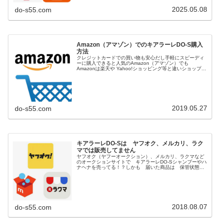
2025.05.08
do-s55.com
Amazon（アマゾン）でのキアラーレDO-S購入
方法
クレジットカードでの買い物も安心だし手軽にスピーディ
ーに購入できると人気のAmazon（アマゾン）でも
Amazonは楽天や Yahoo!ショッピング等と違いショップ
（店舗）という概念があまりないので知らず知らずのうち
に非正規販売の悪質なシ...
2019.05.27
do-s55.com
キアラーレDO-Sは ヤフオク、メルカリ、ラク
マでは販売してません
ヤフオク（ヤフーオークション）、メルカリ、ラクマなど
のオークションサイトで キアラーレDO-Sシャンプーやハ
ナヘナを売ってる！？しかも 届いた商品は 保管状態の
悪い 粗悪品（汗）楽天市場や アマゾンでも 非正規の
ショップがロッド番号を消して...
2018.08.07
do-s55.com