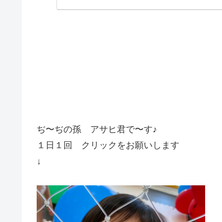
ぢ〜ぢの孫 アサヒ君で〜す♪
１日１回 クリックをお願いします
↓