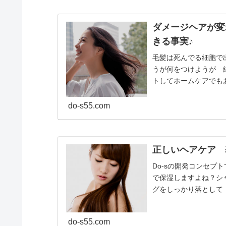
ダメージヘアが変
きる事実♪
毛髪は死んでる細胞で
うが何をつけようが 
トしてホームケアでも
メージしてたり・・・も.
do-s55.com
正しいヘアケア 
Do-sの開発コンセ
で保湿しますよね？シ
グをしっかり落として
す！Do-sシャンプ...
do-s55.com