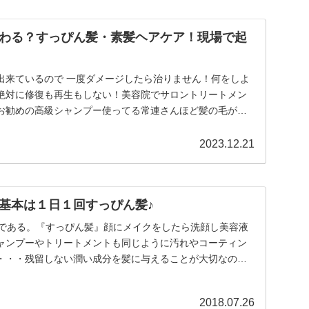
わる？すっぴん髪・素髪ヘアケア！現場で起
出来ているので 一度ダメージしたら治りません！何をしよ
絶対に修復も再生もしない！美容院でサロントリートメン
お勧めの高級シャンプー使ってる常連さんほど髪の毛がダ
..
2023.12.21
基本は１日１回すっぴん髪♪
プトである。『すっぴん髪』顔にメイクをしたら洗顔し美容液
ャンプーやトリートメントも同じように汚れやコーティン
・・・残留しない潤い成分を髪に与えることが大切なので
2018.07.26