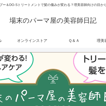
ャンプー＆DO-Sトリートメントで髪の傷みが変わる？理美容師向けの目
場末のパーマ屋の美容師日記
ル
オンラインストア
Ｑ＆Ａ
理美