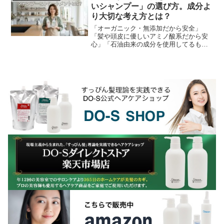
いシャンプー」の選び方。成分よ
り大切な考え方とは？
「オーガニック・無添加だから安全」
「髪や頭皮に優しいアミノ酸系だから安
心」「石油由来の成分を使用してるもの
は危険」美容業界の「常連」とも言える
成分至上主義。しかし、現場でハサミを
握る美容師たちが本当に...