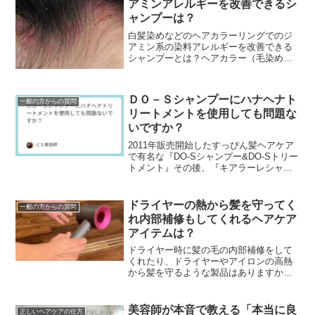
アミンアレルギーを改善できるシ
ャンプーは？
白髪染めなどのヘアカラーリングでのジ
アミン系の染料アレルギーを改善できる
シャンプーとは？ヘアカラー（毛染め）
の頭皮トラブルや悩みで最も多いのがジ
アミン系染料でのアレルギーです。ジア
ミンアレルギーってな...
ＤＯ－Ｓシャンプーにハナヘナト
一般の方からの質問
リートメントを使用しても問題な
いですか？
2011年販売開始したすっぴん髪ヘアケア
で有名な『DO-Sシャンプー&DO-Sトリー
トメント』その後、『キアラーレシャン
プー&キアラーレトリートメント』や『ハ
ナヘナシャンプー&ハナヘナトリートメン
ト』...
ドライヤーの熱から髪を守ってく
一般の方からの質問
れ内部補修もしてくれるヘアケア
アイテムは？
ドライヤー時に髪の毛の内部補修をして
くれたり、ドライヤーやアイロンの高熱
から髪を守るような製品はありますか？
最近は洗い流さないタイプのヘアトリー
トメント（アウトバストリートメント）
なんかで髪の毛のケラ...
美容師が本音で教える「本当に良
正しいヘアケアの仕方