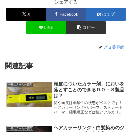
シェアする
X
Facebook
はてブ
LINE
コピー
どＳ美容師
関連記事
頭皮についたカラー剤、においを
一般の方からの質問
落とすことのできるＤＯ－Ｓ製品
は？
髪や頭皮は弱酸性の状態がベストです！
ヘアカラーリングやパーマ、ストレート
パーマ、縮毛矯正などは強いアルカリ性
の薬品を使用することが多く、これがヘ
アダメージの原因になっています。そこ
で理美容室ではそうい...
ヘアカラーリング・白髪染めのジ
一般の方からの質問