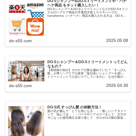
DO-Sシャンプー&DO-Sトリートメントや・ハナ
ヘナ商品 をネット購入したい！
DO-Sシャンプー＆DO-SトリートメントなどのDO-Sオリジ
ナルのヘアケア商品や手選別天然１００％ハーブの
hanahenna（ハナヘナ）商品を購入される方は、DO-S公
式ショップや楽天市場、Yahoo!ショッピング、AUpayマー
ケット（...
2025.05.08
do-s55.com
DO-Sシャンプー＆DO-Sトリートメントってどん
なもの？
【美容師の告白】そのケアが髪を傷めていた？「すっぴん
髪」が導くヘアケアの真実「毎日高いシャンプーを使い、
トリートメントで入念にケアしているのに、なぜか髪がパ
サつく…」「昔に比べて髪が細くなり、変なクセが出てき
た気がする…」もしあなたがそう感...
2026.04.30
do-s55.com
DO-S式 すっぴん髪 の体験方法！
髪の毛が傷んで とても気になる・・・激しいヘアダメー
ジで 悩んでる・・・パーマやヘアカラーをして ボサボ
サになった縮毛矯正を繰り返して ボロボロの髪白髪染め
を長年してて ペタンと軟毛毎日アイロンしてるので パ
サパサの髪など ヘアダメージの悩...