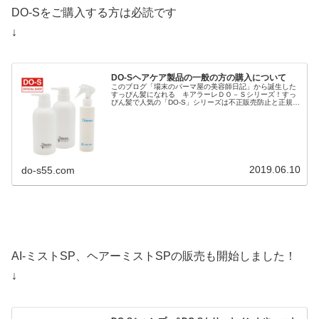
DO-Sをご購入する方は必読です
↓
DO-Sヘアケア製品の一般の方の購入について
このブログ「場末のパーマ屋の美容師日記」から誕生した
すっぴん髪になれる キアラーレＤＯ－Ｓシリーズ！すっ
ぴん髪で人気の「DO-S」シリーズは不正販売防止と正規品
保護のため「キアラーレ」というブランド名で商標登録さ
れ「キアラーレDO-S」に変...
2019.06.10
do-s55.com
AI-ミストSP、ヘアーミストSPの販売も開始しました！
↓