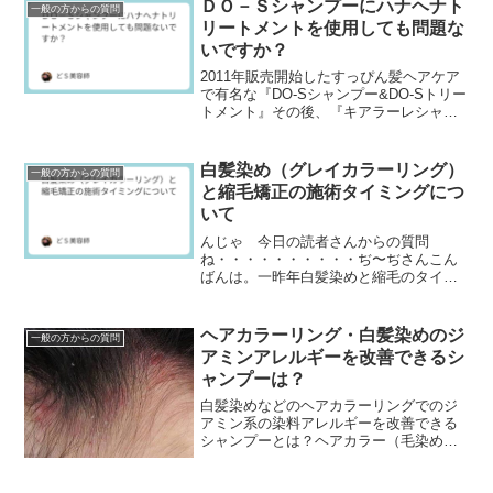
なんかで髪の毛のケラ...
ＤＯ－Ｓシャンプーにハナヘナト
一般の方からの質問
リートメントを使用しても問題な
いですか？
2011年販売開始したすっぴん髪ヘアケア
で有名な『DO-Sシャンプー&DO-Sトリー
トメント』その後、『キアラーレシャン
プー&キアラーレトリートメント』や『ハ
ナヘナシャンプー&ハナヘナトリートメン
ト』...
白髪染め（グレイカラーリング）
一般の方からの質問
と縮毛矯正の施術タイミングにつ
いて
んじゃ 今日の読者さんからの質問
ね・・・・・・・・・・ぢ〜ぢさんこん
ばんは。一昨年白髪染めと縮毛のタイミ
ングについて聞いた者です。2024.5.5の
記事です。去年はぢ〜ぢさんが教えて頂
いたように、縮毛...
ヘアカラーリング・白髪染めのジ
一般の方からの質問
アミンアレルギーを改善できるシ
ャンプーは？
白髪染めなどのヘアカラーリングでのジ
アミン系の染料アレルギーを改善できる
シャンプーとは？ヘアカラー（毛染め）
の頭皮トラブルや悩みで最も多いのがジ
アミン系染料でのアレルギーです。ジア