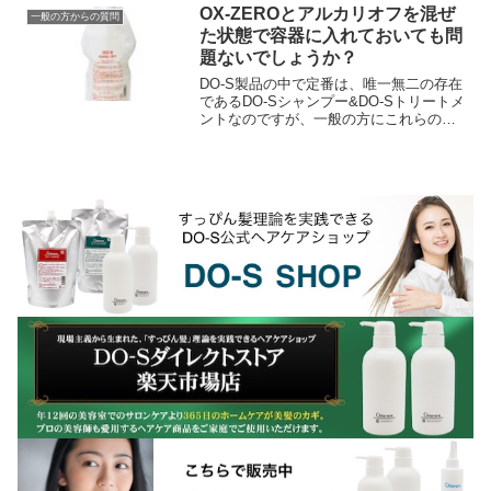
ミンアレルギーってな...
OX-ZEROとアルカリオフを混ぜ
一般の方からの質問
た状態で容器に入れておいても問
題ないでしょうか？
DO-S製品の中で定番は、唯一無二の存在
であるDO-Sシャンプー&DO-Sトリートメ
ントなのですが、一般の方にこれらの次
に売れ筋でみなさんからの評価の高いの
が『DO-Sアルカリオフ』です。でもこの
DO...