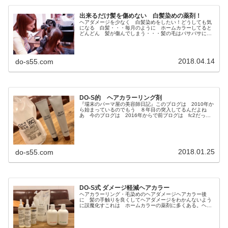
出来るだけ髪を傷めない 白髪染めの薬剤！
ヘアダメージを少なく 白髪染めをしたい！どうしても気
になる 白髪・・・毎月のように ホームカラーしてると
どんどん 髪が傷んでしまう・・・髪の毛はバサバサにな
るしなんだか細くなってハリも無くなったような気もする
し・・・出来るだけ髪の毛を傷めな...
2018.04.14
do-s55.com
DO-S的 ヘアカラーリング剤
『場末のパーマ屋の美容師日記』このブログは 2010年か
ら始まっているのでもう ８年目の突入してるんだよね
あ 今のブログは 2016年からで前ブログは fc2だった
んだ↓どＳ美容師のブログ旧 場末のパーマ屋の美容師日記
パーマ・縮毛矯正・ヘア...
2018.01.25
do-s55.com
DO-S式 ダメージ軽減ヘアカラー
ヘアカラーリング・毛染めのヘアダメージヘアカラー後
に 髪の手触りを良くしてヘアダメージをわかんないよう
に誤魔化すこれは ホームカラーの薬剤に多くある。ヘア
カラー剤に 感触向上成分を多く配合して染めた直後でも
ツルツル サラサラで髪の毛が痛ん...