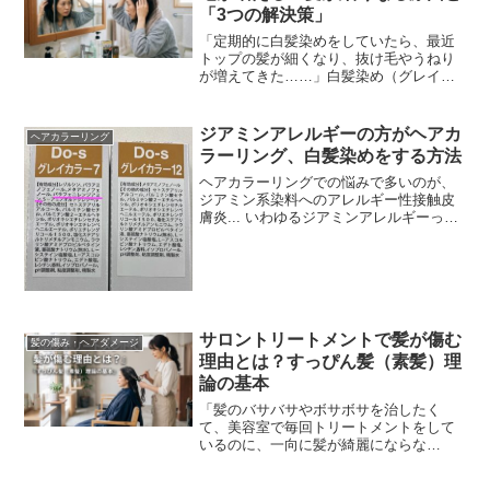
「3つの解決策」
「定期的に白髪染めをしていたら、最近
トップの髪が細くなり、抜け毛やうねり
が増えてきた……」白髪染め（グレイカ
ラー）を始めて7〜10年ほど経つと、この
ような髪質の変化に悩む方が急増しま
す。この問題は、単...
ジアミンアレルギーの方がヘアカ
ヘアカラーリング
ラーリング、白髪染めをする方法
ヘアカラーリングでの悩みで多いのが、
ジアミン系染料へのアレルギー性接触皮
膚炎... いわゆるジアミンアレルギーって
やつです。ジアミン染料とは？ジアミン
染料は、基本黒髪の東洋人の方が自毛よ
り少しでも明る...
サロントリートメントで髪が傷む
髪の傷み・ヘアダメージ
理由とは？すっぴん髪（素髪）理
論の基本
「髪のバサバサやボサボサを治したく
て、美容室で毎回トリートメントをして
いるのに、一向に髪が綺麗にならな
い……」そんな悩みを抱えていません
か？実は、「美容室で良かれと思って行