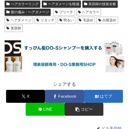
ヘアカラーリング
ヘアダメージを軽減
美容師の技術全般
髪の傷み・ヘアダメージ
ブリーチ
ヘアカラー
ヘアダメージ
リタッチ
明るい
毛染め
白髪染め
美容師
シェアする
X
Facebook
はてブ
LINE
コピー
どＳ美容師