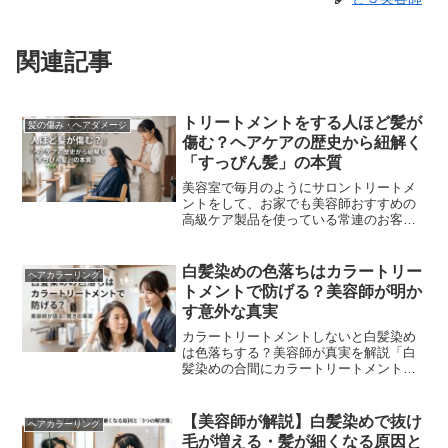
関連記事
トリートメントをする人ほど髪が
髪の傷み・ヘアダメージ
傷む？ヘアケアの歴史から紐解く
「すっぴん髪」の本質
美容室で毎月のようにサロントリートメ
ントをして、お家でも美容師おすすめの
高級ケア製品を使っている常連のお客
様。「施術直後はツヤツヤでサラサラな
のに、次回ご来店された時には、前回よ
りも確実に髪がボサボサ...
白髪染めの色落ちはカラートリー
ヘアカラーリング
トメントで防げる？美容師が明か
す意外な真実
カラートリートメントしないと白髪染め
は色落ちする？美容師が真実を解説「白
髪染めの合間にカラートリートメントを
しないと、すぐに色が落ちてしまう」
SNSや広告でこのような情報を目にする
ことはありませんか？...
【美容師が解説】白髪染めで抜け
ヘアカラーリング
毛が増える・髪が細くなる原因と