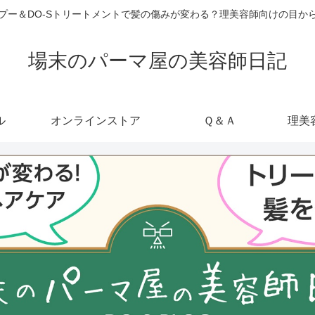
ャンプー＆DO-Sトリートメントで髪の傷みが変わる？理美容師向けの目
場末のパーマ屋の美容師日記
ル
オンラインストア
Ｑ＆Ａ
理美