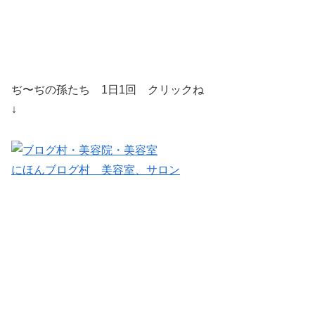
ぢ〜ぢの孫たち 1日1回 クリックね
↓
にほんブログ村 美容室、サロン