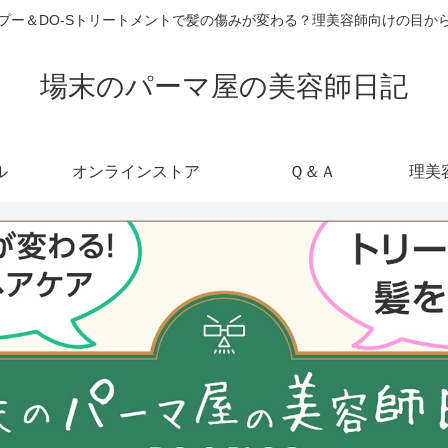
ャンプー＆DO-Sトリートメントで髪の傷みが変わる？理美容師向けの目
場末のパーマ屋の美容師日記
ル
オンラインストア
Ｑ＆Ａ
理美