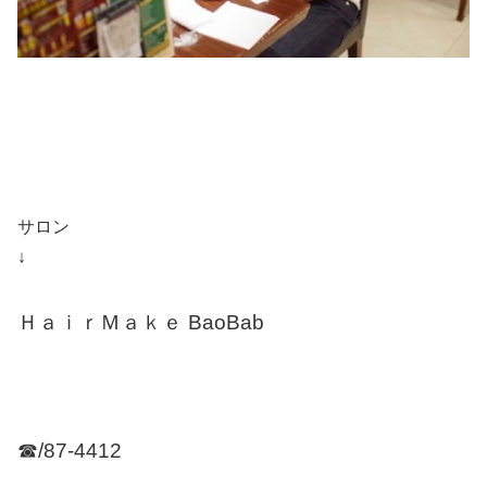
サロン
↓
ＨａｉｒＭａｋｅ BaoBab
☎/87-4412