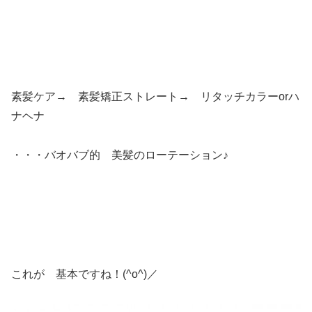
素髪ケア→ 素髪矯正ストレート→ リタッチカラーorハ
ナヘナ
・・・バオバブ的 美髪のローテーション♪
これが 基本ですね！(^o^)／