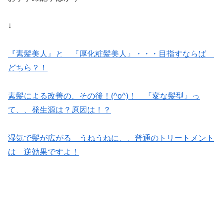
↓
『素髪美人』と 『厚化粧髪美人』・・・目指すならば
どちら？！
素髪による改善の、その後！(^o^)！ 『変な髪型』っ
て、、発生源は？原因は！？
湿気で髪が広がる うねうねに、、普通のトリートメント
は 逆効果ですよ！