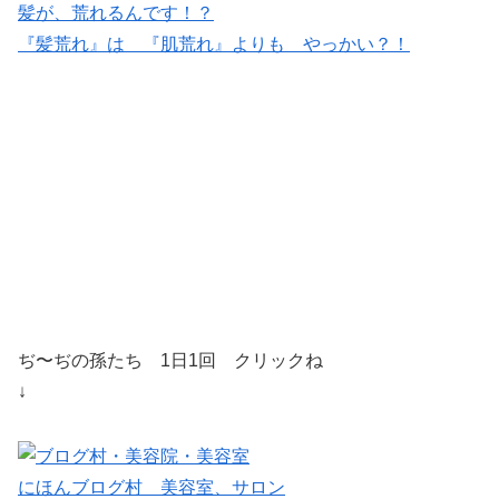
髪が、荒れるんです！？
『髪荒れ』は 『肌荒れ』よりも やっかい？！
ぢ〜ぢの孫たち 1日1回 クリックね
↓
にほんブログ村 美容室、サロン