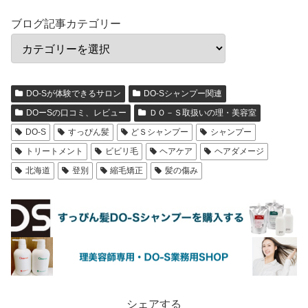
ブログ記事カテゴリー
DO-Sが体験できるサロン
DO-Sシャンプー関連
DOーSの口コミ、レビュー
ＤＯ－Ｓ取扱いの理・美容室
DO-S
すっぴん髪
どＳシャンプー
シャンプー
トリートメント
ビビリ毛
ヘアケア
ヘアダメージ
北海道
登別
縮毛矯正
髪の傷み
シェアする