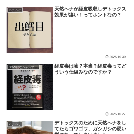
天然ヘナが経皮吸収しデトックス
ハナ ヘナ
効果が凄い！ってホントなの？
2025.10.30
経皮毒は嘘？本当？経皮毒ってど
DO-S的なシャンプー解析
ういう仕組みなのですか？
2025.10.27
デトックスのために天然ヘナをし
ハナ ヘナ
てたらゴワゴワ、ガシガシの硬い