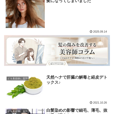
髪になってしまいました
2025.09.14
天然ヘナで肝臓の解毒と経皮デト
どＳ美容師に質問
ックス♪
2021.10.26
白髪染めの影響で細毛、薄毛、抜
どＳ美容師に質問