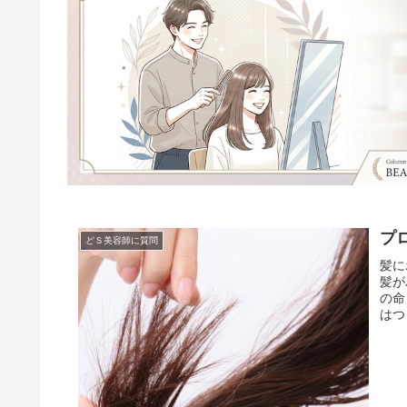
プ
どＳ美容師に質問
髪に
髪が
の命
はつ