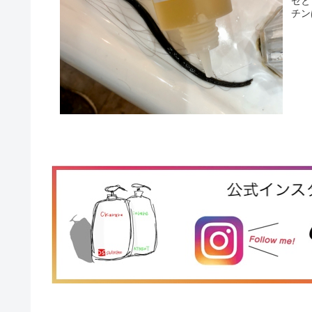
ゼと
チン