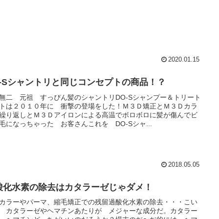
2020.01.15
O-Sシャントリと同じコンセプトの商品！？
無二 元祖 すっぴん髪のシャントリDO-Sシャンプー＆トリート
トは２０１０年に 衝撃の登場をした！Ｍ３Ｄ矯正とＭ３Ｄカラ
繰り返しとＭ３Ｄアイロンによる高温でボロボロに髪が傷んでビ
毛になっちゃった お客さんこれを DO-Sシャ...
2018.05.05
酸化水素の除去はカタラーゼじゃダメ！
カラーやパーマ、縮毛矯正での残留過酸化水素の除去・・・こい
 カタラーゼやヘマチンあたりが メジャーな成分だ。カタラー