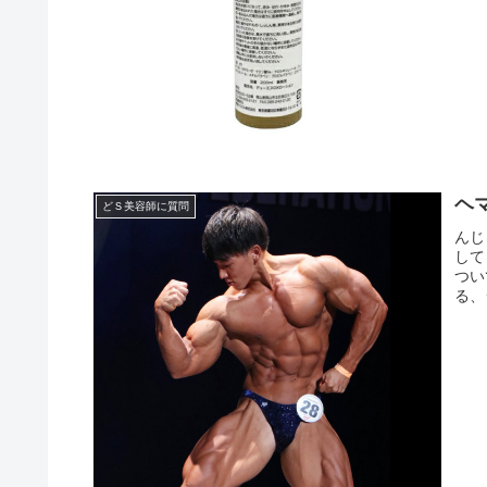
ヘ
どＳ美容師に質問
んじ
して
つい
る、