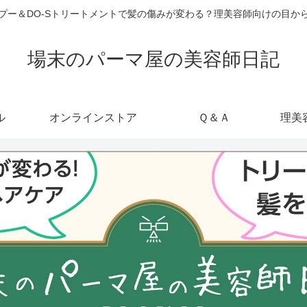
ャンプー＆DO-Sトリートメントで髪の傷みが変わる？理美容師向けの目
場末のパーマ屋の美容師日記
ル
オンラインストア
Ｑ＆Ａ
理美