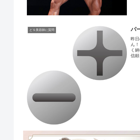
パ
どＳ美容師に質問
昨日
ん！
く納
信頼