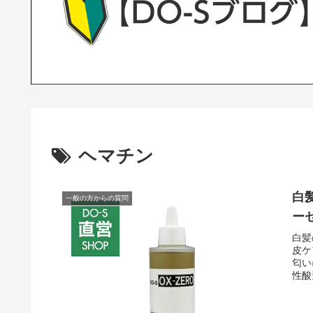
ヘマチン
白
一般の方からの質問
ー
白髪
皮ケ
匂い
性酸