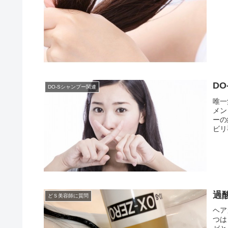
D
DO-Sシャンプー関連
唯一
メン
ーの
ビリ
過
どＳ美容師に質問
ヘア
つは