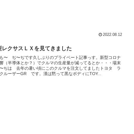
2022.08.12
型レクサスＬＸを見てきました
も〜 ぢ〜ぢです久しぶりのプライベート記事っす。新型コロナ
響（半導体とか？）でクルマの生産量が減ってるとか・・・場末
〜ぢは 去年の暑い頃にこのクルマを注文してましたトヨタ ラ
クルーザーGR です。漢は黙って黒なボディにTOY...