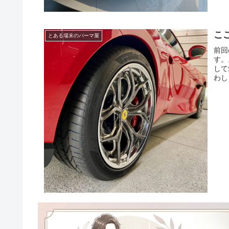
こ
とある場末のパーマ屋
前回
す。
して
わし