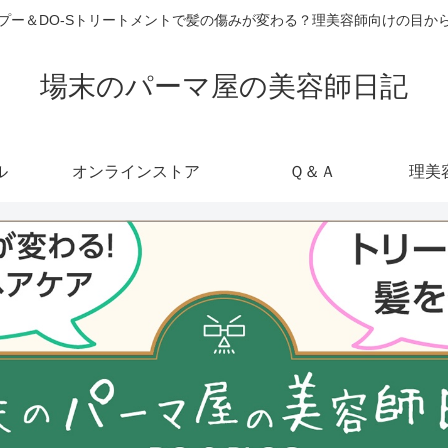
ャンプー＆DO-Sトリートメントで髪の傷みが変わる？理美容師向けの目
場末のパーマ屋の美容師日記
ル
オンラインストア
Ｑ＆Ａ
理美