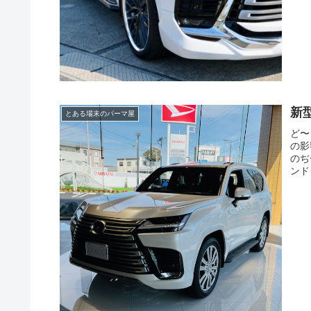
新
とある場末のパーマ屋
ど〜
の影
のぢ
ンド