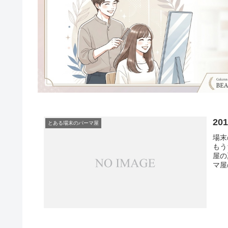
2
とある場末のパーマ屋
場末
もう
屋の
マ屋