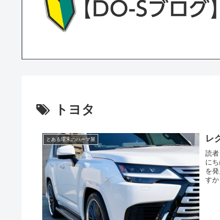
トヨタ
レ
とある場末のパーマ屋
読者
にち
を発
すか