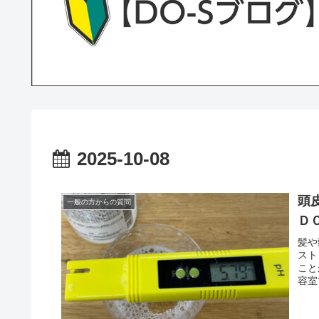
2025-10-08
頭
一般の方からの質問
Ｄ
髪や
スト
こと
容室