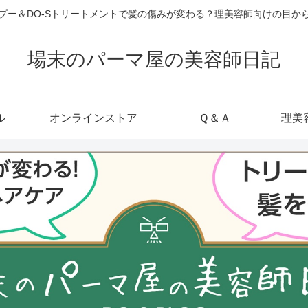
ャンプー＆DO-Sトリートメントで髪の傷みが変わる？理美容師向けの目
場末のパーマ屋の美容師日記
ル
オンラインストア
Ｑ＆Ａ
理美