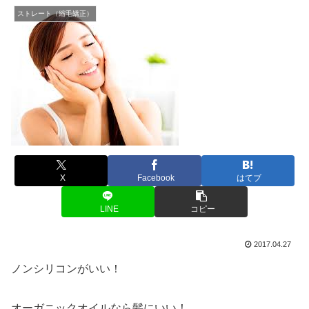
ストレート（縮毛矯正）
X
Facebook
はてブ
LINE
コピー
2017.04.27
ノンシリコンがいい！
オーガニックオイルなら髪にいい！