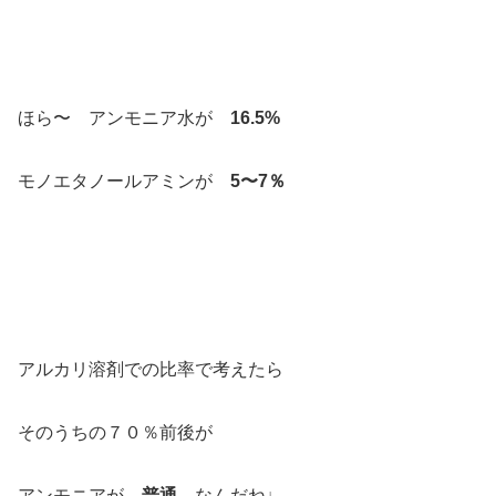
ほら〜 アンモニア水が
16.5%
モノエタノールアミンが
5〜7％
アルカリ溶剤での比率で考えたら
そのうちの７０％前後が
アンモニアが
普通
なんだね♩