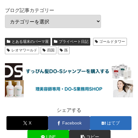
ブログ記事カテゴリー
とある場末のパーマ屋
プライベート日記
ゴールドタワー
レオマワールド
四国
孫
シェアする
X
Facebook
はてブ
LINE
コピー