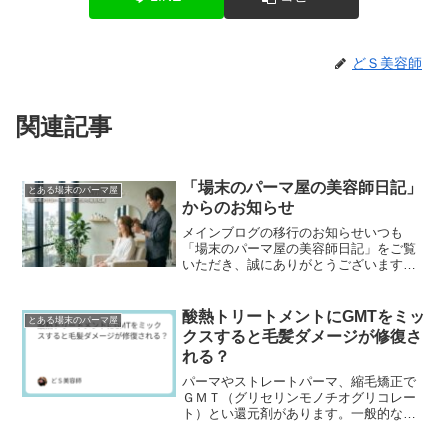
どＳ美容師
関連記事
「場末のパーマ屋の美容師日記」
とある場末のパーマ屋
からのお知らせ
メインブログの移行のお知らせいつも
「場末のパーマ屋の美容師日記」をご覧
いただき、誠にありがとうございます。
2011年に初代ブログを開設し、2015年10
月にこのブログへ引っ越してから、気づ
けば10年以...
酸熱トリートメントにGMTをミッ
とある場末のパーマ屋
クスすると毛髪ダメージが修復さ
れる？
パーマやストレートパーマ、縮毛矯正で
ＧＭＴ（グリセリンモノチオグリコレー
ト）とい還元剤があります。一般的なチ
オグリコール酸やシステアミンなどはア
ルカリ性でないと還元力が弱いのです