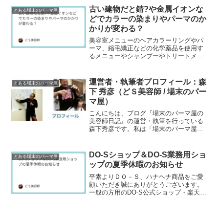
が、このGMTは弱酸性...
古い建物だと錆?や金属イオンな
とある場末のパーマ屋
どでカラーの染まりやパーマのか
かりが変わる？
美容室メニューのヘアカラーリングやパ
ーマ、縮毛矯正などの化学薬品を使用す
るメニューやシャンプーやトリートメン
トなどのヘアケア製品は意外とお水（水
質）が関連してます。昔、場末のパーマ
屋や中国の美容学校の...
運営者・執筆者プロフィール：森
とある場末のパーマ屋
下 秀彦（どＳ美容師 / 場末のパー
マ屋）
こんにちは、ブログ『場末のパーマ屋の
美容師日記』の運営・執筆を行っている
森下秀彦です。私は「場末のパーマ屋」
「どＳ美容師」の通称で知られる元美容
師であり、40年以上の現場経験と、独自
のヘアケア製品・美...
DO-Sショップ＆DO-S業務用ショ
とある場末のパーマ屋
ップの夏季休暇のお知らせ
平素よりＤＯ－Ｓ、ハナヘナ商品をご愛
顧いただき誠にありがとうございます。
一般の方用のDO-S公式ショップ・楽天市
場・Amazon・Yahoo!ショッピング等の
正規販売ショップと理美容師さん専用
DO-S...