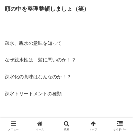
頭の中を整理整頓しましょ（笑）
疎水、親水の意味を知って
なぜ親水性は 髪に悪いのか！？
疎水化の意味はなんなのか！？
疎水トリートメントの種類
中間まとめ記事でした〜！
メニュー
ホーム
検索
トップ
サイドバー