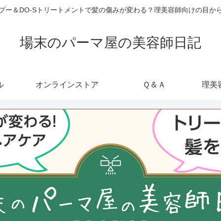
ャンプー＆DO-Sトリートメントで髪の傷みが変わる？理美容師向けの目
場末のパーマ屋の美容師日記
ル
オンラインストア
Ｑ＆Ａ
理美