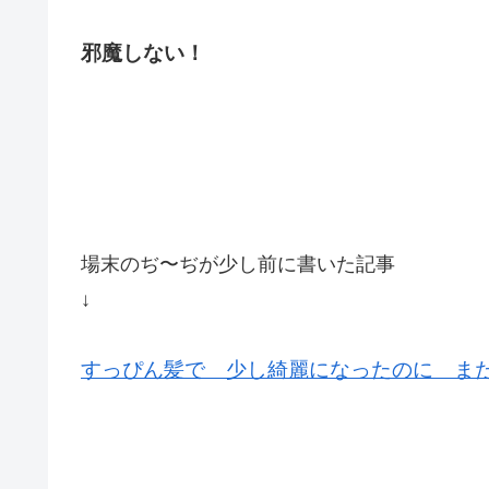
邪魔しない！
場末のぢ〜ぢが少し前に書いた記事
↓
すっぴん髪で 少し綺麗になったのに ま