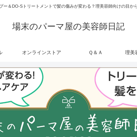
ャンプー＆DO-Sトリートメントで髪の傷みが変わる？理美容師向けの目
場末のパーマ屋の美容師日記
ル
オンラインストア
Ｑ＆Ａ
理美