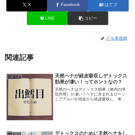
X
Facebook
はてブ
LINE
コピー
どＳ美容師
関連記事
天然ヘナが経皮吸収しデトックス
ハナ ヘナ
効果が凄い！ってホントなの？
天然のヘナはデトックス効果（体内の浄
化作用）が凄い！ヘナに含まれるローソ
ニアアルバが頭皮から経皮吸収し、体内
に溜まったストレスや肝臓の毒素、体内
の老廃物をデトックスして排出してくれ
ます。またナフトキン...
デトックスのために天然ヘナをし
ハナ ヘナ