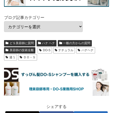
ブログ記事カテゴリー
どＳ美容師に質問
ハナ ヘナ
一般の方からの質問
美容師の技術全般
DO-S
ナチュラル
ハナヘナ
違う
ＤＯ－Ｓ
シェアする