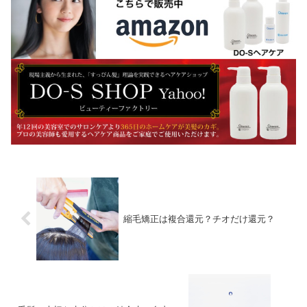
縮毛矯正は複合還元？チオだけ還元？