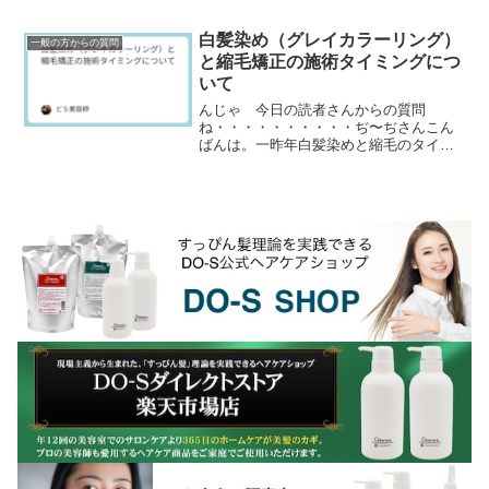
かが付着してるみたい・・・頭皮デトッ
クスやヘッドスパ・炭...
白髪染め（グレイカラーリング）
一般の方からの質問
と縮毛矯正の施術タイミングにつ
いて
んじゃ 今日の読者さんからの質問
ね・・・・・・・・・・ぢ〜ぢさんこん
ばんは。一昨年白髪染めと縮毛のタイミ
ングについて聞いた者です。2024.5.5の
記事です。去年はぢ〜ぢさんが教えて頂
いたように、縮毛...