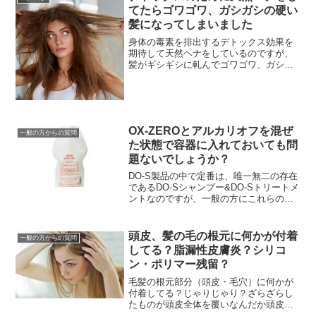
てたらゴワゴワ、ガシガシの硬い
髪になってしまいました
身体の毒素を排出するデトックス効果を
期待して天然ヘナをしているのですが、
髪がギシギシに軋んでゴワゴワ、ガシガ
シの硬い髪質になってしまいました
（涙）定期的に天然のヘナとインディゴ
で白髪染めをしています。...
OX-ZEROとアルカリオフを混ぜ
一般の方からの質問
た状態で容器に入れておいても問
題ないでしょうか？
DO-S製品の中で定番は、唯一無二の存在
であるDO-Sシャンプー&DO-Sトリートメ
ントなのですが、一般の方にこれらの次
に売れ筋でみなさんからの評価の高いの
が『DO-Sアルカリオフ』です。でもこの
DO...
頭皮、髪の毛の根元に何かが付着
一般の方からの質問
してる？脂漏性皮膚炎？シリコ
ン・ポリマー残留？
毛髪の根元部分（頭皮・毛穴）に何かが
付着してる？じゃりじゃり？ざらざらし
たものが頭皮全体を覆いなんだか頭皮が
気持ち悪い・・・べっとりしてて、なに