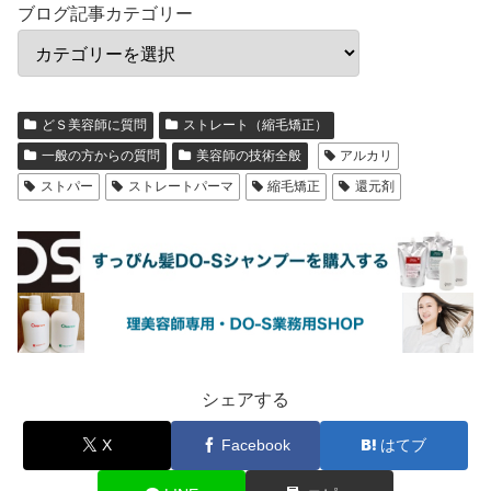
ブログ記事カテゴリー
どＳ美容師に質問
ストレート（縮毛矯正）
一般の方からの質問
美容師の技術全般
アルカリ
ストパー
ストレートパーマ
縮毛矯正
還元剤
シェアする
X
Facebook
はてブ