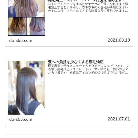
縮毛矯正・ストレートパーマは髪を傷めます！
ストレートパーマをするとツヤサラの美髪になれます！縮
毛矯正するとボサボサ、ウネウネのくせ毛が綺麗なストレ
ートになり ツヤも出てとても綺麗な髪に変身できます！
当店では 弱酸性の化粧品登録のお薬で縮毛矯正しますの
でノンダメージで施術できます！○...
2021.08.18
do-s55.com
髪への負担を少なくする縮毛矯正
理美容室で行うメニューでヘアダメージ の多さでは１、２
を争う縮毛矯正（ストレートパーマ）中でも 怖いのがア
ルカリ暴走や 過還元アイロンでの焼け焦げでおこるビビ
リ毛・・・そんな 悲劇をできるだけ起こさないように考
えられたのが低アルカリ 高還元...
2021.07.01
do-s55.com