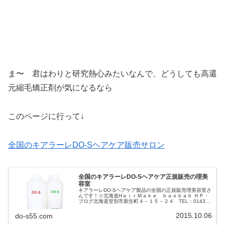
ま〜 君はわりと研究熱心みたいなんで、どうしても高還
元縮毛矯正剤が気になるなら
このページに行って↓
全国のキアラーレDO-Sヘアケア販売サロン
全国のキアラーレDO-Sヘアケア正規販売の理美
容室
キアラーレDO-Sヘアケア製品の全国の正規販売理美容室さ
んです！☆北海道HａｉｒＭａｋｅ ｂａｏｂａｂ ＨＰ・
ブログ北海道登別市新生町４－１５－２４ TEL：0143-
87-4412room ＨＰ・ブログ北海道札幌市中央区南4条西2
丁目14...
2015.10.06
do-s55.com