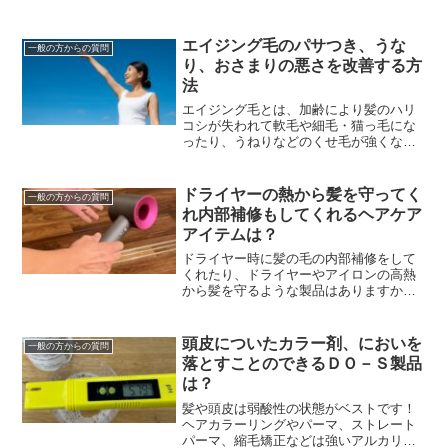
気持ち悪い・・・べっとりしてて、なに
かが付着してるみたい・・・頭皮デトッ
クスやヘッドスパ・炭...
エイジング毛のパサつき、うな
一般の方からの質問
り、おさまりの悪さを改善する方
法
エイジング毛とは、加齢により髪のハリ
コシが失われて軟毛や細毛・猫っ毛にな
ったり、うねりなどのくせ毛が強くなっ
たり、パサパサして髪のツヤが失われた
り白髪が増えるなど毛髪や頭皮が変化す
ることです。エイジン...
ドライヤーの熱から髪を守ってく
一般の方からの質問
れ内部補修もしてくれるヘアケア
アイテムは？
ドライヤー時に髪の毛の内部補修をして
くれたり、ドライヤーやアイロンの高熱
から髪を守るような製品はありますか？
最近は洗い流さないタイプのヘアトリー
トメント（アウトバストリートメント）
なんかで髪の毛のケラ...
頭皮についたカラー剤、においを
一般の方からの質問
落とすことのできるＤＯ－Ｓ製品
は？
髪や頭皮は弱酸性の状態がベストです！
ヘアカラーリングやパーマ、ストレート
パーマ、縮毛矯正などは強いアルカリ性