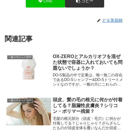
LINE
コピー
どＳ美容師
関連記事
OX-ZEROとアルカリオフを混ぜ
一般の方からの質問
た状態で容器に入れておいても問
題ないでしょうか？
DO-S製品の中で定番は、唯一無二の存在
であるDO-Sシャンプー&DO-Sトリートメ
ントなのですが、一般の方にこれらの次
に売れ筋でみなさんからの評価の高いの
が『DO-Sアルカリオフ』です。でもこの
DO...
頭皮、髪の毛の根元に何かが付着
一般の方からの質問
してる？脂漏性皮膚炎？シリコ
ン・ポリマー残留？
毛髪の根元部分（頭皮・毛穴）に何かが
付着してる？じゃりじゃり？ざらざらし
たものが頭皮全体を覆いなんだか頭皮が