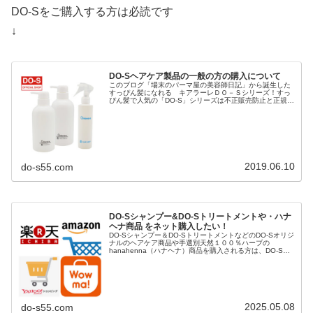
DO-Sをご購入する方は必読です
↓
DO-Sヘアケア製品の一般の方の購入について
このブログ「場末のパーマ屋の美容師日記」から誕生した
すっぴん髪になれる キアラーレＤＯ－Ｓシリーズ！すっ
ぴん髪で人気の「DO-S」シリーズは不正販売防止と正規品
保護のため「キアラーレ」というブランド名で商標登録さ
れ「キアラーレDO-S」に変...
2019.06.10
do-s55.com
DO-Sシャンプー&DO-Sトリートメントや・ハナ
ヘナ商品 をネット購入したい！
DO-Sシャンプー＆DO-SトリートメントなどのDO-Sオリジ
ナルのヘアケア商品や手選別天然１００％ハーブの
hanahenna（ハナヘナ）商品を購入される方は、DO-S公
式ショップや楽天市場、Yahoo!ショッピング、AUpayマー
ケット（...
2025.05.08
do-s55.com