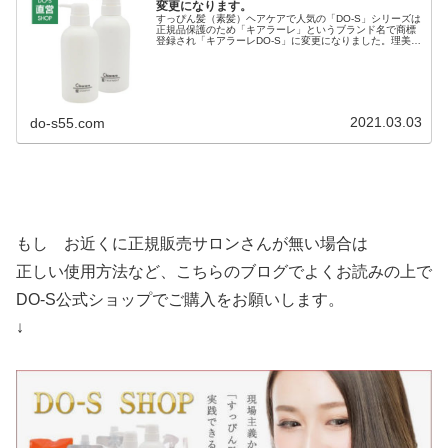
変更になります。
すっぴん髪（素髪）ヘアケアで人気の「DO-S」シリーズは
正規品保護のため「キアラーレ」というブランド名で商標
登録され「キアラーレDO-S」に変更になりました。理美容
室さん専用のキアラーレDO-S↓ネット通販専用のキアラー
レDO-S↓シャント...
2021.03.03
do-s55.com
もし お近くに正規販売サロンさんが無い場合は
正しい使用方法など、こちらのブログでよくお読みの上で
DO-S公式ショップでご購入をお願いします。
↓