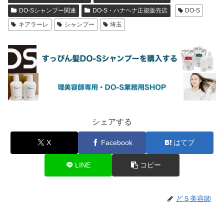
DO-Sシャンプー関連
DO-S・ハナヘナ正規販売店
DO-S
キアラーレ
シャンプー
埼玉
シェアする
X
Facebook
はてブ
LINE
コピー
どＳ美容師