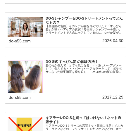
DO-Sシャンプー＆DO-Sトリートメントってどん
なもの？
【美容師の告白】そのケアが髪を傷めていた？「すっぴん
髪」が導くヘアケアの真実「毎日高いシャンプーを使い、
トリートメントで入念にケアしているのに、なぜか髪がパ
サつく…」「昔に比べて髪が細くなり、変なクセが出てき
た気がする…」もしあなたがそう感...
2026.04.30
do-s55.com
DO-S式 すっぴん髪 の体験方法！
髪の毛が傷んで とても気になる・・・激しいヘアダメー
ジで 悩んでる・・・パーマやヘアカラーをして ボサボ
サになった縮毛矯正を繰り返して ボロボロの髪白髪染め
を長年してて ペタンと軟毛毎日アイロンしてるので パ
サパサの髪など ヘアダメージの悩...
2017.12.29
do-s55.com
キアラーレDO-Sを買ってはいけない！ネット通
販サイト
キアラーレDO-Sシリーズの悪質ネット販売に注意！メルカ
リ、ラクマなどの フリマサイトやヤフオクなどの オー