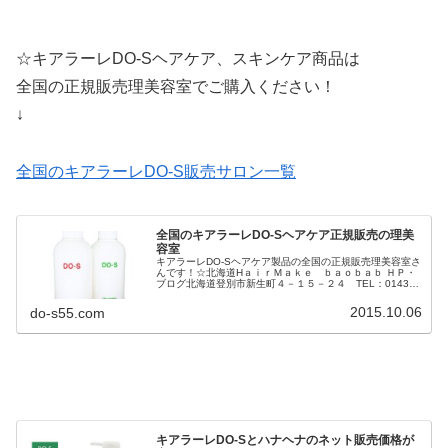
☆キアラーレDO-Sヘアケア、スキンケア商品は
全国の正規販売理美容室でご購入ください！
↓
全国のキアラーレDO-S販売サロン一覧
全国のキアラーレDO-Sヘアケア正規販売の理美
容室
キアラーレDO-Sヘアケア製品の全国の正規販売理美容室さ
んです！☆北海道HａｉｒＭａｋｅ ｂａｏｂａｂ ＨＰ・
ブログ北海道登別市新生町４－１５－２４ TEL：0143-
87-4412room ＨＰ・ブログ北海道札幌市中央区南4条西2
丁目14...
2015.10.06
do-s55.com
キアラーレDO-Sとハナヘナのネット販売価格が