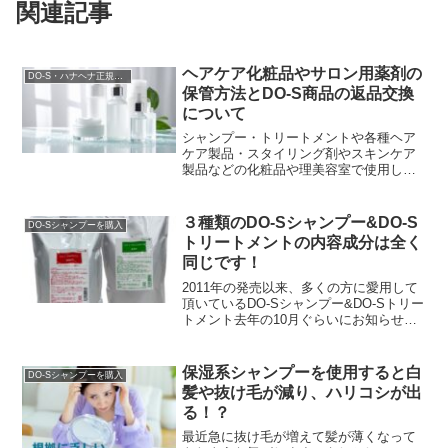
関連記事
ヘアケア化粧品やサロン用薬剤の
DO-S・ハナヘナ正規販売店
保管方法とDO-S商品の返品交換
について
シャンプー・トリートメントや各種ヘア
ケア製品・スタイリング剤やスキンケア
製品などの化粧品や理美容室で使用して
るヘアカラー剤やパーマ剤等の薬剤の保
管について、一般的には『直射日光と高
温多湿を避け、温度変...
３種類のDO-Sシャンプー&DO-S
DO-Sシャンプーを購入
トリートメントの内容成分は全く
同じです！
2011年の発売以来、多くの方に愛用して
頂いているDO-Sシャンプー&DO-Sトリー
トメント去年の10月ぐらいにお知らせし
ていたのですが、DO-Sシャンプー＆DO-
Sトリートメントに使用されていた香料...
保湿系シャンプーを使用すると白
DO-Sシャンプーを購入
髪や抜け毛が減り、ハリコシが出
る！？
最近急に抜け毛が増えて髪が薄くなって