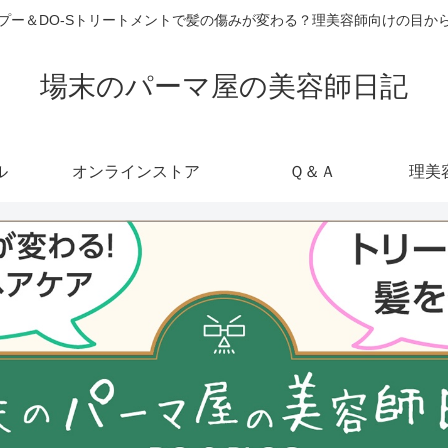
ャンプー＆DO-Sトリートメントで髪の傷みが変わる？理美容師向けの目
場末のパーマ屋の美容師日記
ル
オンラインストア
Ｑ＆Ａ
理美