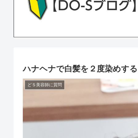
ハナヘナで白髪を２度染めする
どＳ美容師に質問