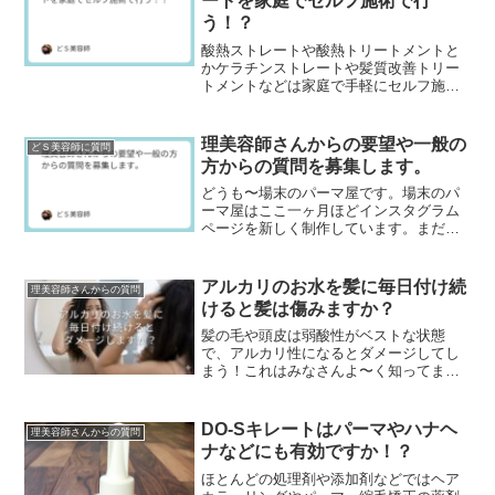
ートを家庭でセルフ施術で行
う！？
酸熱ストレートや酸熱トリートメントと
かケラチンストレートや髪質改善トリー
トメントなどは家庭で手軽にセルフ施術
できるって本当ですか？酸熱ストレート
やケラチンストレートはダメージレスで
髪の毛を傷める事もな...
理美容師さんからの要望や一般の
どＳ美容師に質問
方からの質問を募集します。
どうも〜場末のパーマ屋です。場末のパ
ーマ屋はここ一ヶ月ほどインスタグラム
ページを新しく制作しています。まだま
だページ数は少ないですが、ぜひフォロ
ーして下さいネ↓場末のパーマ屋の美容師
日記のインスタグラ...
アルカリのお水を髪に毎日付け続
理美容師さんからの質問
けると髪は傷みますか？
髪の毛や頭皮は弱酸性がベストな状態
で、アルカリ性になるとダメージしてし
まう！これはみなさんよ〜く知ってます
よね。でも、毛染めで黒髪を明るくする
ブリーチ（脱色）とか、健康毛にしっか
りパーマや縮毛矯正を効...
DO-Sキレートはパーマやハナヘ
理美容師さんからの質問
ナなどにも有効ですか！？
ほとんどの処理剤や添加剤などではヘア