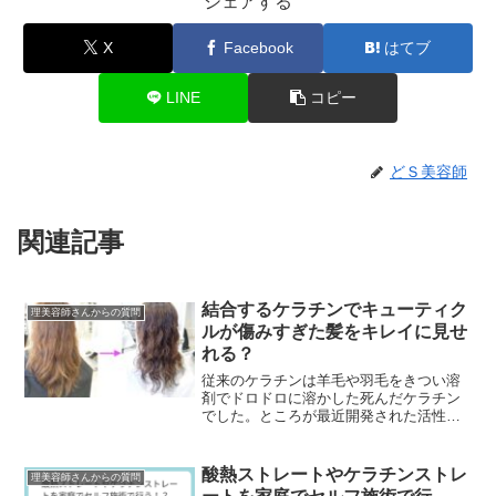
シェアする
X
Facebook
はてブ
LINE
コピー
どＳ美容師
関連記事
結合するケラチンでキューティク
理美容師さんからの質問
ルが傷みすぎた髪をキレイに見せ
れる？
従来のケラチンは羊毛や羽毛をきつい溶
剤でドロドロに溶かした死んだケラチン
でした。ところが最近開発された活性ケ
ラチンや生ケラチンは特殊製法でボロボ
ロに壊れたケラチンではなく髪のケラチ
ンに非常に類似した生...
酸熱ストレートやケラチンストレ
理美容師さんからの質問