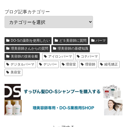
ブログ記事カテゴリー
DO-Sの薬剤を使用したい
どＳ美容師に質問
パーマ
理美容師さんからの質問
理美容師の基礎知識
美容師の技術全般
アイロンパーマ
コテパーマ
デジタルパーマ
デジパー
理容室
理容師
縮毛矯正
美容室