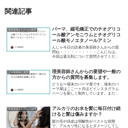
関連記事
パーマ、縮毛矯正でのチオグリコ
理美容師さんからの質問
ール酸アンモニウムとチオグリコ
ール酸モノエタノールアミン
んじゃ今日の読者の美容師さんからの質
問ね・・・・・・・・・・こんにちは。
今回は還元剤について質問させてくださ
い。アンモニウムチオグリコレートに含
まれるアンモニアは、すでに中和された
塩の状態で存在してい...
理美容師さんからの要望や一般の
どＳ美容師に質問
方からの質問を募集します。
どうも〜場末のパーマ屋です。場末のパ
ーマ屋はここ一ヶ月ほどインスタグラム
ページを新しく制作しています。まだま
だページ数は少ないですが、ぜひフォロ
ーして下さいネ↓場末のパーマ屋の美容師
日記のインスタグラ...
アルカリのお水を髪に毎日付け続
理美容師さんからの質問
けると髪は傷みますか？
髪の毛や頭皮は弱酸性がベストな状態
で、アルカリ性になるとダメージしてし