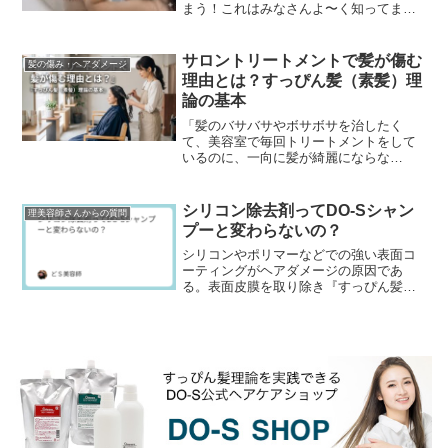
まう！これはみなさんよ〜く知ってます
よね。でも、毛染めで黒髪を明るくする
ブリーチ（脱色）とか、健康毛にしっか
りパーマや縮毛矯正を効...
サロントリートメントで髪が傷む
髪の傷み・ヘアダメージ
理由とは？すっぴん髪（素髪）理
論の基本
「髪のバサバサやボサボサを治したく
て、美容室で毎回トリートメントをして
いるのに、一向に髪が綺麗にならな
い……」そんな悩みを抱えていません
か？実は、「美容室で良かれと思って行
うサロントリートメントが、逆...
シリコン除去剤ってDO-Sシャン
理美容師さんからの質問
プーと変わらないの？
シリコンやポリマーなどでの強い表面コ
ーティングがヘアダメージの原因であ
る。表面皮膜を取り除き『すっぴん髪』
『素髪』にすることで髪の傷みが軽減で
きる。これ2010年ぐらいから美容業界で
言われ出したんです...