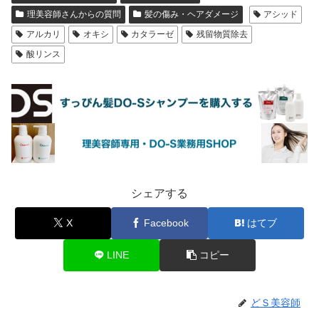
理美容師さんからの質問
髪の傷み・ヘアダメージ
アシッド
アルカリ
オキシ
カタラーゼ
残留物質除去
酸リンス
シェアする
X
Facebook
はてブ
LINE
コピー
どＳ美容師