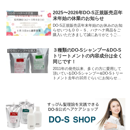
るヘアカラー剤やパーマ剤等の薬剤の保
管について、一般的には『直射日光と高
温多湿を避け、温度変...
2025〜2026年DO-S正規販売店年
DO-S・ハナヘナ正規販売店
末年始の休業のお知らせ
DO-S正規販売店年末年始のお休みのお知
らせいつもＤＯ－Ｓ、ハナヘナ商品をご
購入いただきまして誠にありがとうござ
います。DO-S公式ショップや楽天市場、
アマゾン、Yahoo!ショッピング等の正規
ショッ...
３種類のDO-Sシャンプー&DO-S
DO-Sシャンプーを購入
トリートメントの内容成分は全く
同じです！
2011年の発売以来、多くの方に愛用して
頂いているDO-Sシャンプー&DO-Sトリー
トメント去年の10月ぐらいにお知らせし
ていたのですが、DO-Sシャンプー＆DO-
Sトリートメントに使用されていた香料...