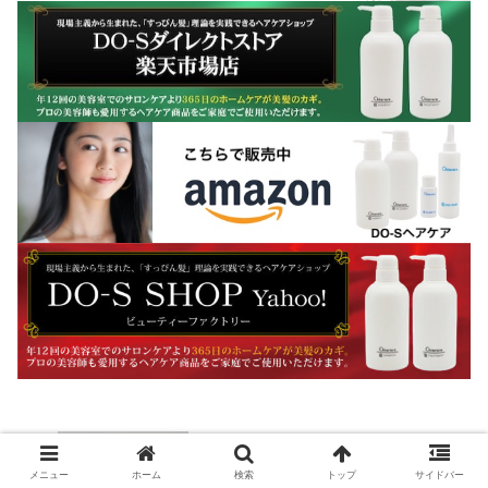
保護中: DO-S業務用販売より価格改定と
メニュー
ホーム
検索
トップ
サイドバー