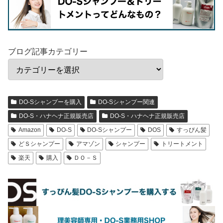
ブログ記事カテゴリー
DO-Sシャンプーを購入
DO-Sシャンプー関連
DO-S・ハナヘナ正規販売店
DO-S・ハナヘナ正規販売店
Amazon
DO-S
DO-Sシャンプー
DOS
すっぴん髪
どＳシャンプー
アマゾン
シャンプー
トリートメント
楽天
購入
ＤＯ－Ｓ