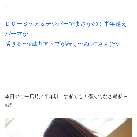
↓
ＤＯーＳケア＆デジパーでまさかの！半年越え
パーマが
活きる〜♪魅力アップが続く〜👍✨Tさん(^^♪
本日のご来店時／半年以上すぎても！傷んでなさ過ぎ〜
😆❗️