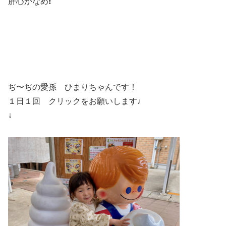
肝心かなめ❗️
ぢ〜ぢの愛孫 ひまりちゃんです！
１日１回 クリックをお願いします♩
↓