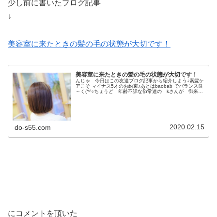
少し前に書いたブログ記事
↓
美容室に来たときの髪の毛の状態が大切です！
美容室に来たときの髪の毛の状態が大切です！
んじゃ 今日はこの友達ブログ記事から紹介しよう↓素髪ケ
アこそ マイナス5才のお約束♪あとはbaobab でバランス良
～く(^^♪ちょうど 年齢不詳な👍常連の kさんが 御来
店〜♪素髪ケア歴も なが〜いkさんも最近は 仕事と 家
庭と 忙しい💦...
2020.02.15
do-s55.com
にコメントを頂いた