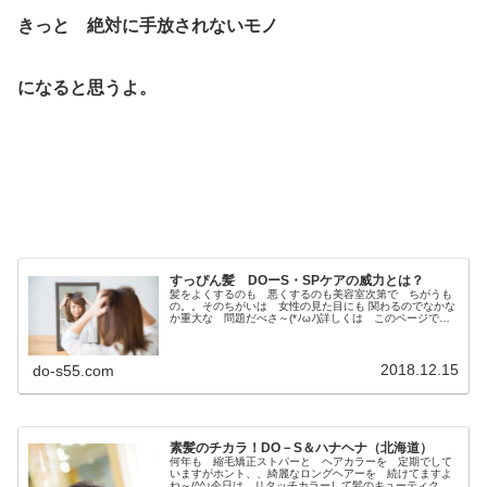
きっと 絶対に手放されないモノ
になると思うよ。
すっぴん髪 DOーS・SPケアの威力とは？
髪をよくするのも 悪くするのも美容室次第で ちがうも
の。。そのちがいは 女性の見た目にも 関わるのでなかな
か重大な 問題だべさ～(*ﾉωﾉ)詳しくは このページで
↓DO－S・ｓｓ＆ｓｐトリートメントで 髪が治ってる感
が❗️ スゴイ👍✨ 髪の...
2018.12.15
do-s55.com
素髪のチカラ！DO－S＆ハナヘナ（北海道）
何年も 縮毛矯正ストパーと ヘアカラーを 定期でして
いますがホント、、綺麗なロングヘアーを 続けてますよ
ね～(^^♪今日は リタッチカラーして髪のキューティクル