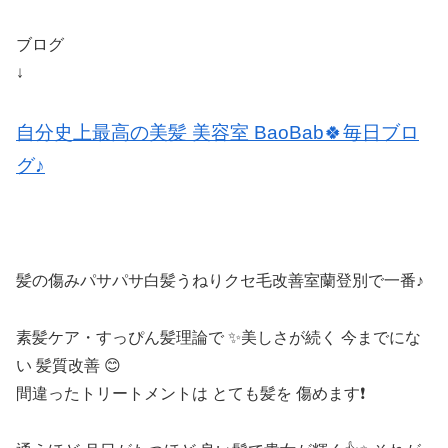
ブログ
↓
自分史上最高の美髪 美容室 BaoBab🍀毎日ブロ
グ♪
髪の傷みパサパサ白髪うねりクセ毛改善室蘭登別で一番♪
素髪ケア・すっぴん髪理論で ✨美しさが続く 今までにな
い 髪質改善 😊
間違ったトリートメントは とても髪を 傷めます❗️