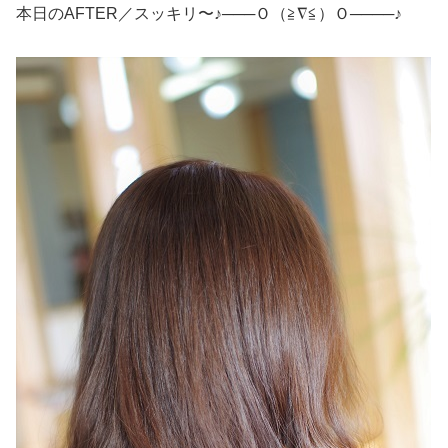
本日のAFTER／スッキリ〜♪───Ｏ（≧∇≦）Ｏ────♪