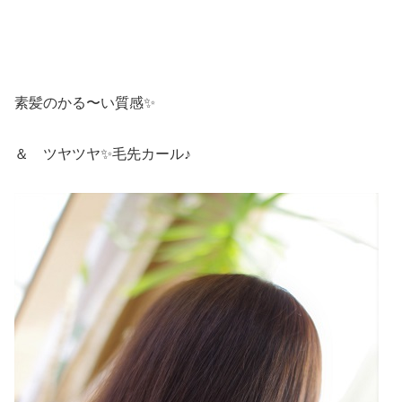
素髪のかる〜い質感✨
＆ ツヤツヤ✨毛先カール♪