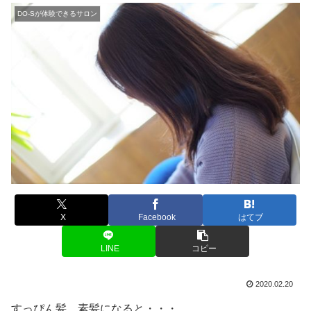
DO-Sが体験できるサロン
X
Facebook
はてブ
LINE
コピー
2020.02.20
すっぴん髪、素髪になると・・・