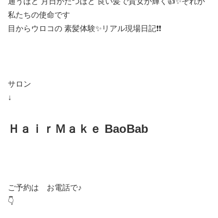
通うほど 月日がたつほど 良い髪で貴女が輝く👍✨それが
私たちの使命です
目からウロコの 素髪体験✨リアル現場日記❗️❗️
サロン
↓
ＨａｉｒＭａｋｅ BaoBab
ご予約は お電話で♪
👇