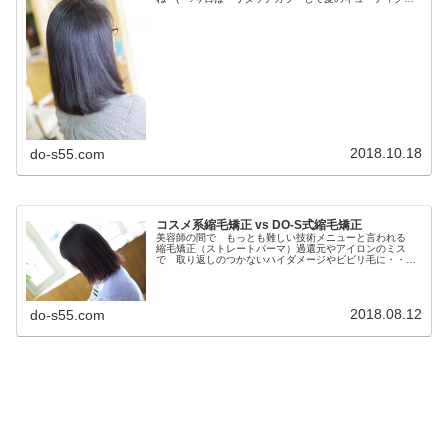
ダメージを治してくれる新しいDO－Sシリーズで 仕上
げ！after/ 遠くからの...
2018.10.18
do-s55.com
コスメ系縮毛矯正 vs DO-S式縮毛矯正
美容師の間で もっとも難しい技術メニューと言われる
縮毛矯正（ストレートパーマ）過還元やアイロンのミス
で 取り返しのつかないハイダメージやビビリ毛に・・・
そんな縮毛矯正（ストレートパーマ）をもっとに 安心し
てできるようにしたい！そのために場...
2018.08.12
do-s55.com