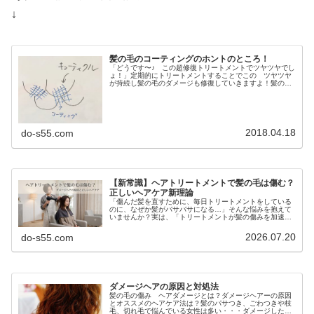
↓
髪の毛のコーティングのホントのところ！
「どうです〜♪ この超修復トリートメントでツヤツヤでし
ょ！」定期的にトリートメントすることでこの ツヤツヤ
が持続し髪の毛のダメージも修復していきますよ！髪の毛
は死滅細胞なんですから自分で治ることは出来ないんで
す！だからこそ栄養を与えて上げな...
2018.04.18
do-s55.com
【新常識】ヘアトリートメントで髪の毛は傷む？
正しいヘアケア新理論
「傷んだ髪を直すために、毎日トリートメントをしている
のに、なぜか髪がバサバサになる…」そんな悩みを抱えて
いませんか？実は、「トリートメントが髪の傷みを加速さ
せている」という驚きの事実があります。この記事では、
良かれと思って行っているトリート...
2026.07.20
do-s55.com
ダメージヘアの原因と対処法
髪の毛の傷み ヘアダメージとは？ダメージヘアーの原因
とオススメのヘアケア法は？髪のパサつき、ごわつきや枝
毛、切れ毛で悩んでいる女性は多い・・・ダメージした髪