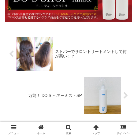
ストパーでサロントリートメントして何
が悪い！？
万能！ DO-S ヘアーミストSP
コメント
メニュー
ホーム
検索
トップ
サイドバー