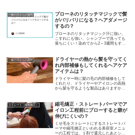
の薬品を使用することが多く、これがヘ
アダメージの原因になっています。そこ
で理美容室ではそうい...
ブローネのリタッチマジックで髪
一般の方からの質問
がバリバリになる？ヘアダメージ
するの？
ブローネのリタッチマジック汗に強い、
こすれにも強い、シャンプーで洗っても
落ちにくい！染めてから2～3週間もする
と根元から白髪が出てきて気になりだす
分け目...けど、頻繁に白髪染めをすると
傷みが気になる...
ドライヤーの熱から髪を守ってく
一般の方からの質問
れ内部補修もしてくれるヘアケア
アイテムは？
ドライヤー時に髪の毛の内部補修をして
くれたり、ドライヤーやアイロンの高熱
から髪を守るような製品はありますか？
最近は洗い流さないタイプのヘアトリー
トメント（アウトバストリートメント）
なんかで髪の毛のケラ...
縮毛矯正・ストレートパーマでア
ストレート（縮毛矯正）
イロン工程前にブローすると癖が
伸びにくいの？
くせ毛をストレートにするストレートパ
ーマや縮毛矯正といわれる美容室メニュ
ーの工程では、１剤で還元したあとシャ