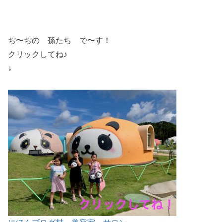
ぢ〜ぢの 孫たち で〜す！
クリックしてね♪
↓