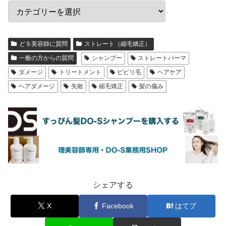
どＳ美容師に質問
ストレート（縮毛矯正）
一般の方からの質問
シャンプー
ストレートパーマ
ダメージ
トリートメント
ビビリ毛
ヘアケア
ヘアダメージ
失敗
縮毛矯正
髪の傷み
シェアする
X
Facebook
はてブ