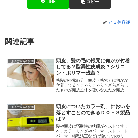
LINE
コピー
どＳ美容師
関連記事
頭皮、髪の毛の根元に何かが付着
一般の方からの質問
してる？脂漏性皮膚炎？シリコ
ン・ポリマー残留？
毛髪の根元部分（頭皮・毛穴）に何かが
付着してる？じゃりじゃり？ざらざらし
たものが頭皮全体を覆いなんだか頭皮が
気持ち悪い・・・べっとりしてて、なに
かが付着してるみたい・・・頭皮デトッ
クスやヘッドスパ・炭...
頭皮についたカラー剤、においを
一般の方からの質問
落とすことのできるＤＯ－Ｓ製品
は？
髪や頭皮は弱酸性の状態がベストです！
ヘアカラーリングやパーマ、ストレート
パーマ、縮毛矯正などは強いアルカリ性