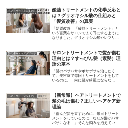
酸熱トリートメントの化学反応と
ヘアトリートメントの真実
は？グリオキシル酸の仕組みと
「髪質改善」の真実
「髪質改善」「酸熱トリートメント」と
いう言葉をサロンでよく耳にするように
なりました。グリオキシル酸やレブリン
酸といった成分を使い、「イミン結合
（イミノ結合）」によって髪が劇的に美
しくなるとアピールされ...
サロントリートメントで髪が傷む
髪の傷み・ヘアダメージ
理由とは？すっぴん髪（素髪）理
論の基本
「髪のバサバサやボサボサを治したく
て、美容室で毎回トリートメントをして
いるのに、一向に髪が綺麗にならな
い……」そんな悩みを抱えていません
か？実は、「美容室で良かれと思って行
うサロントリートメントが、逆...
【新常識】ヘアトリートメントで
ヘアトリートメントの真実
髪の毛は傷む？正しいヘアケア新
理論
「傷んだ髪を直すために、毎日トリート
メントをしているのに、なぜか髪がバサ
バサになる…」そんな悩みを抱えていま
せんか？実は、「トリートメントが髪の