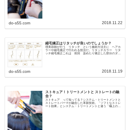
室、サロンんじゃ 今日の読者さん...
2018.11.22
do-s55.com
縮毛矯正はリタッチが良いのでしょうか？
理美容師が行う リタッチ という施術方法主に ヘアカ
ラーや縮毛矯正で行われる技法だ。リタッチカラー リタ
ッチ縮毛矯正これは 前回 染めたり矯正した部分のダメ
ージを防ぐため前回施術後に新しく生えた部分（新生部）
だけにヘアカラーや縮毛矯正の薬剤...
2018.11.19
do-s55.com
ストキュア！トリートメントと ストレートの融
合？
ストキュア って知ってる？システム・トリートメントと
ストレートパーマが融合した革新技術。「ソフトなストレ
ート効果」とシステム・トリートメントと違う「極上の質
感」。しかも、「高い持続性」を“カット＋４0分～”の「時
短プロセス」で実現しました。...