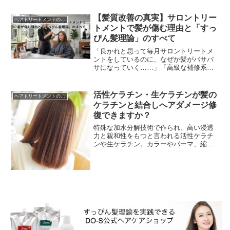
傷みを加速させている」という驚きの事
実があります。この記...
【髪質改善の真実】サロントリー
ヘアトリートメントの真実
トメントで髪が傷む理由と「すっ
ぴん髪理論」のすべて
「良かれと思って毎月サロントリートメ
ントをしているのに、なぜか髪がバサバ
サになっていく……」「高級な補修系ト
リートメントでケアしているのに、一向
に髪が綺麗にならない……」そんな矛盾
に悩む方は少なくあり...
活性ケラチン・生ケラチンが髪の
ヘアトリートメントの真実
ケラチンと結合しへアダメージ修
復できますか？
特殊な加水分解技術で作られ、高い浸透
力と親和性をもつと言われる活性ケラチ
ンや生ケラチン。カラーやパーマ、縮毛
矯正等でダメージした部分に低分子活性
ケラチンが浸透し、毛髪内部を補修・補
強しヘアダメージ修復...