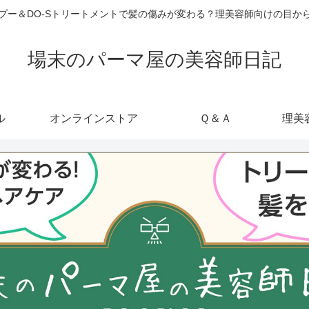
ャンプー＆DO-Sトリートメントで髪の傷みが変わる？理美容師向けの目
場末のパーマ屋の美容師日記
ル
オンラインストア
Ｑ＆Ａ
理美