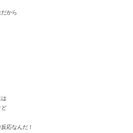
性だから
には
けど
学反応なんだ！