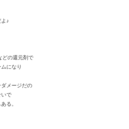
よ♪
などの還元剤で
ームになり
ンダメージだの
せいで
もある。