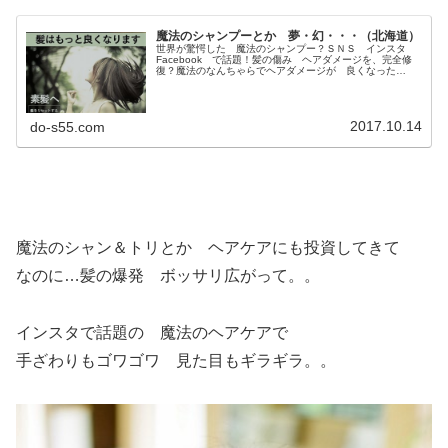
魔法のシャンプーとか 夢・幻・・・（北海道）
世界が驚愕した 魔法のシャンプー？ＳＮＳ インスタ
Facebook で話題！髪の傷み ヘアダメージを、完全修
復？魔法のなんちゃらでヘアダメージが 良くなった
ら・・・不思議な 成分で細胞が復活したら・・・多分
ＳＮＳどころじゃなく連日 テレ...
2017.10.14
do-s55.com
魔法のシャン＆トリとか ヘアケアにも投資してきて
なのに…髪の爆発 ボッサリ広がって。。
インスタで話題の 魔法のヘアケアで
手ざわりもゴワゴワ 見た目もギラギラ。。