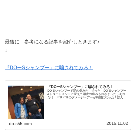
最後に 参考になる記事を紹介しときます♪
↓
『DOーSシャンプー』に騙されてみろ！
『DOーSシャンプー』に騙されてみろ！
DO-Sシャンプーで髪の傷みが 治った！DO-Sシャンプー
&トリートメントに変えて頭皮の痒みもおさまったしあれ
だけ パサパサのダメージヘアーが綺麗になった！ほんと
か おい？？？シャンプー解析サイトでは 最低ランク？
らしいし一応 ノンシリコン...
2015.11.02
do-s55.com