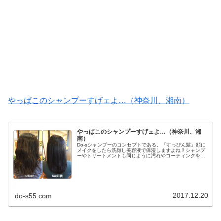
やっぱこのシャンプーすげェよ…（神奈川、湘南）
やっぱこのシャンプーすげェよ…（神奈川、湘
南）
Do-sシャンプーのコンセプトである。『すっぴん髪』顔に
メイクをしたら洗顔し美容液で保湿しますよね？シャンプ
ーやトリートメントも同じように汚れやコーティングをし
っかり落として・・・残留しない潤い成分を髪に与えるこ
とが大切なのです！Do-sシ...
2017.12.20
do-s55.com