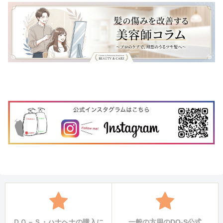
ＤＯ－Ｓ・ハナヘナの購入に
一般の方用のDO-S公式