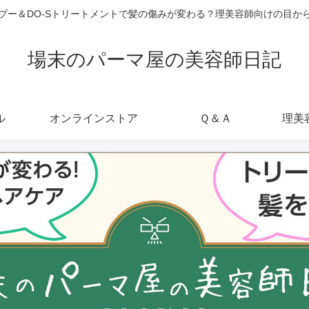
ャンプー＆DO-Sトリートメントで髪の傷みが変わる？理美容師向けの目
場末のパーマ屋の美容師日記
ル
オンラインストア
Ｑ＆Ａ
理美