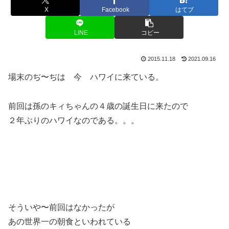
X
Facebook
はてブ
LINE
コピー
2015.11.18
2021.09.16
場末のぢ〜ぢは 今 ハワイに来ている。
前回は孫のキィちゃんの４歳の誕生日に来たので
２年ぶりのハワイなのである。。。
そういや〜前回はなかったが
あの世界一の朝食といわれている