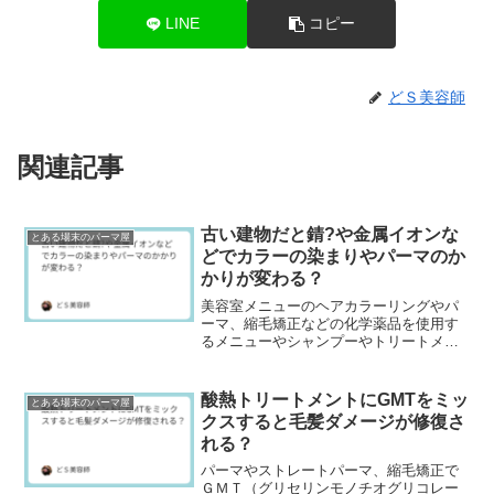
LINE
コピー
どＳ美容師
関連記事
古い建物だと錆?や金属イオンな
とある場末のパーマ屋
どでカラーの染まりやパーマのか
かりが変わる？
美容室メニューのヘアカラーリングやパ
ーマ、縮毛矯正などの化学薬品を使用す
るメニューやシャンプーやトリートメン
トなどのヘアケア製品は意外とお水（水
質）が関連してます。昔、場末のパーマ
屋や中国の美容学校の...
酸熱トリートメントにGMTをミッ
とある場末のパーマ屋
クスすると毛髪ダメージが修復さ
れる？
パーマやストレートパーマ、縮毛矯正で
ＧＭＴ（グリセリンモノチオグリコレー