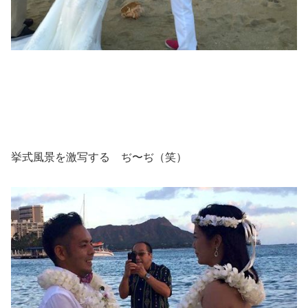
挙式風景を激写する ぢ〜ぢ（笑）