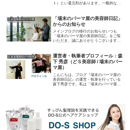
ト）とい還元剤があります。一般的なチ
オグリコール酸やシステアミンなどはア
ルカリ性でないと還元力が弱いのです
が、このGMTは弱酸性...
「場末のパーマ屋の美容師日記」
とある場末のパーマ屋
からのお知らせ
メインブログの移行のお知らせいつも
「場末のパーマ屋の美容師日記」をご覧
いただき、誠にありがとうございます。
2011年に初代ブログを開設し、2015年10
月にこのブログへ引っ越してから、気づ
けば10年以...
運営者・執筆者プロフィール：森
とある場末のパーマ屋
下 秀彦（どＳ美容師 / 場末のパー
マ屋）
こんにちは、ブログ『場末のパーマ屋の
美容師日記』の運営・執筆を行っている
森下秀彦です。私は「場末のパーマ屋」
「どＳ美容師」の通称で知られる元美容
師であり、40年以上の現場経験と、独自
のヘアケア製品・美...