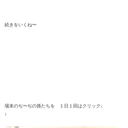
続きをいくね〜
場末のぢ〜ぢの孫たちを １日１回はクリック♩
↓