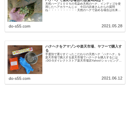
天然ハーブ１００％の毛染め天然のヘナ、インディゴを使
用したヘアカラーんじゃ 今日の読者さんからの質問
ね・・・・・・・・・・天然のヘナで染める場合は出来る
だけ長時間放置したほうが頭皮や身体にも良いと聞きまし
た。寝ヘナ？一晩中塗布しておくと身体...
2021.05.28
do-s55.com
ハナヘナをアマゾンや楽天市場、ヤフーで購入す
る
手選別で選りすぐったこだわりの天然ヘナ「ハナヘナ」を
楽天市場で購入する楽天市場でハナヘナを購入するには
↓DO-Sダイレクトストア楽天市場店Yahoo!ショッピングな
ら↓DO-S SHOP Yahoo!ネットで「ハナヘナ」を購入する
なら楽天市...
2021.06.12
do-s55.com