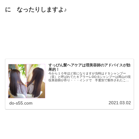
に なったりしますよ♪
すっぴん髪ヘアケアは理美容師のアドバイスが効
果的！
今から１０年ほど前になりますが当時はドＳシャンプー
（笑）と呼ばれてたキアラーレDO-Sシャンプーは岡山の現
役美容師が作り・・・インドで 手選別で製作されたこだ
わりのハナヘナは宮崎県の美容師が輸入を始めました。そ
して このドＳシャントリ と ...
2021.03.02
do-s55.com