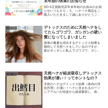
末年始の休業のお知らせ
DO-S正規販売店年末年始のお休みのお知
らせいつもＤＯ－Ｓ、ハナヘナ商品をご
購入いただきまして誠にありがとうござ
います。DO-S公式ショップや楽天市場、
アマゾン、Yahoo!ショッピング等の正規
ショッ...
デトックスのために天然ヘナをし
ハナ ヘナ
てたらゴワゴワ、ガシガシの硬い
髪になってしまいました
身体の毒素を排出するデトックス効果を
期待して天然ヘナをしているのですが、
髪がギシギシに軋んでゴワゴワ、ガシガ
シの硬い髪質になってしまいました
（涙）定期的に天然のヘナとインディゴ
で白髪染めをしています。...
天然ヘナが経皮吸収しデトックス
ハナ ヘナ
効果が凄い！ってホントなの？
天然のヘナはデトックス効果（体内の浄
化作用）が凄い！ヘナに含まれるローソ
ニアアルバが頭皮から経皮吸収し、体内
に溜まったストレスや肝臓の毒素、体内
の老廃物をデトックスして排出してくれ
ます。またナフトキン...