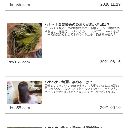
2020.11.29
do-s55.com
ハナヘナ白髪染めの染まりが悪い原因は？
ハナヘナ天然ハーブの白髪染め楽天市場 ハナヘナ白髪染め
４個セット家庭で ハナヘナのハーバルブラウンやマホガ
ニーで白髪染めをしてるのですが上手く染まりません！？
DO-S公式ショップや楽天市場、アマゾンなんかでハナヘナ
を購入した方から一番多い相...
2021.06.16
do-s55.com
ハナヘナで綺麗に染めるには？
天然１００％のヘナ染めをするのに大事なのは染める髪の
毛に何もついてないこと！何もついてないってどういうこ
と？って一般の方は思うと思いますが、髪の毛は水分を吸
収するように普段のヘアケア剤でのツルツル剤や ツヤツヤ
剤が残っています。んじゃ 今日...
2021.06.10
do-s55.com
ハナヘナで染める場合の放置時間は？