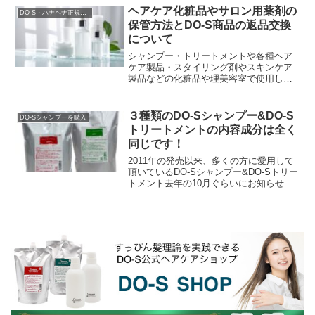
ヘアケア化粧品やサロン用薬剤の
DO-S・ハナヘナ正規販売店
保管方法とDO-S商品の返品交換
について
シャンプー・トリートメントや各種ヘア
ケア製品・スタイリング剤やスキンケア
製品などの化粧品や理美容室で使用して
るヘアカラー剤やパーマ剤等の薬剤の保
管について、一般的には『直射日光と高
温多湿を避け、温度変...
３種類のDO-Sシャンプー&DO-S
DO-Sシャンプーを購入
トリートメントの内容成分は全く
同じです！
2011年の発売以来、多くの方に愛用して
頂いているDO-Sシャンプー&DO-Sトリー
トメント去年の10月ぐらいにお知らせし
ていたのですが、DO-Sシャンプー＆DO-
Sトリートメントに使用されていた香料...