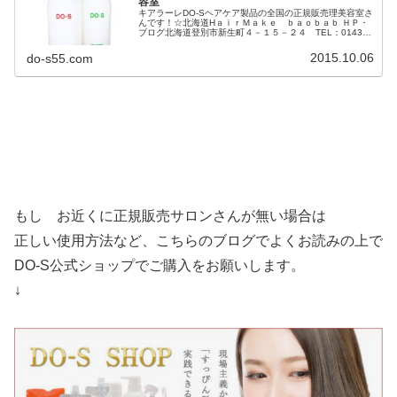
容室
キアラーレDO-Sヘアケア製品の全国の正規販売理美容室さ
んです！☆北海道HａｉｒＭａｋｅ ｂａｏｂａｂ ＨＰ・
ブログ北海道登別市新生町４－１５－２４ TEL：0143-
87-4412room ＨＰ・ブログ北海道札幌市中央区南4条西2
丁目14...
2015.10.06
do-s55.com
もし お近くに正規販売サロンさんが無い場合は
正しい使用方法など、こちらのブログでよくお読みの上で
DO-S公式ショップでご購入をお願いします。
↓