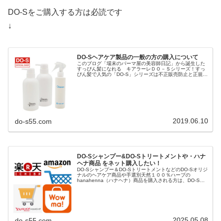
DO-Sをご購入する方は必読です
↓
DO-Sヘアケア製品の一般の方の購入について
このブログ「場末のパーマ屋の美容師日記」から誕生した
すっぴん髪になれる キアラーレＤＯ－Ｓシリーズ！すっ
ぴん髪で人気の「DO-S」シリーズは不正販売防止と正規品
保護のため「キアラーレ」というブランド名で商標登録さ
れ「キアラーレDO-S」に変...
2019.06.10
do-s55.com
DO-Sシャンプー&DO-Sトリートメントや・ハナ
ヘナ商品 をネット購入したい！
DO-Sシャンプー＆DO-SトリートメントなどのDO-Sオリジ
ナルのヘアケア商品や手選別天然１００％ハーブの
hanahenna（ハナヘナ）商品を購入される方は、DO-S公
式ショップや楽天市場、Yahoo!ショッピング、AUpayマー
ケット（...
2025.05.08
do-s55.com