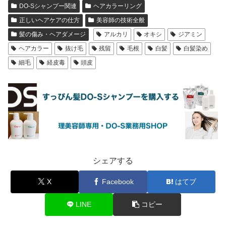
DO-Sシャンプー関連
ヘアカラーリング
正しいヘアケアの仕方
美容師の技術全般
髪の傷み・ヘアダメージ
アルカリ
オキシ
ジアミン
ヘアカラー
抜け毛
残留
毛根
白髪
白髪染め
細毛
経皮毒
頭皮
シェアする
X
Facebook
はてブ
LINE
コピー