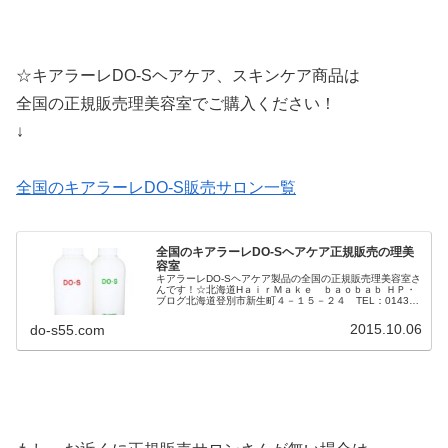
☆キアラーレDO-Sヘアケア、スキンケア商品は
全国の正規販売理美容室でご購入ください！
↓
全国のキアラーレDO-S販売サロン一覧
全国のキアラーレDO-Sヘアケア正規販売の理美
容室
キアラーレDO-Sヘアケア製品の全国の正規販売理美容室さ
んです！☆北海道HａｉｒＭａｋｅ ｂａｏｂａｂ ＨＰ・
ブログ北海道登別市新生町４－１５－２４ TEL：0143-
87-4412room ＨＰ・ブログ北海道札幌市中央区南4条西2
丁目14...
2015.10.06
do-s55.com