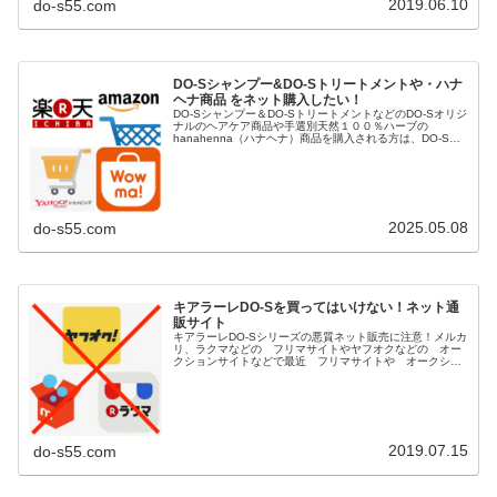
2019.06.10
do-s55.com
DO-Sシャンプー&DO-Sトリートメントや・ハナ
ヘナ商品 をネット購入したい！
DO-Sシャンプー＆DO-SトリートメントなどのDO-Sオリジ
ナルのヘアケア商品や手選別天然１００％ハーブの
hanahenna（ハナヘナ）商品を購入される方は、DO-S公
式ショップや楽天市場、Yahoo!ショッピング、AUpayマー
ケット（...
2025.05.08
do-s55.com
キアラーレDO-Sを買ってはいけない！ネット通
販サイト
キアラーレDO-Sシリーズの悪質ネット販売に注意！メルカ
リ、ラクマなどの フリマサイトやヤフオクなどの オー
クションサイトなどで最近 フリマサイトや オークショ
ンサイト等で古い商品や 保管状態が悪い粗悪な DO-S商
品が多数販売されてるとの...
2019.07.15
do-s55.com