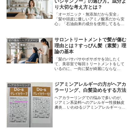
いシャンプー」の選び方。成分よ
り大切な考え方とは？
「オーガニック・無添加だから安全」
「髪や頭皮に優しいアミノ酸系だから安
心」「石油由来の成分を使用してるもの
は危険」美容業界の「常連」とも言える
成分至上主義。しかし、現場でハサミを
握る美容師たちが本当に...
サロントリートメントで髪が傷む
髪の傷み・ヘアダメージ
理由とは？すっぴん髪（素髪）理
論の基本
「髪のバサバサやボサボサを治したく
て、美容室で毎回トリートメントをして
いるのに、一向に髪が綺麗にならな
い……」そんな悩みを抱えていません
か？実は、「美容室で良かれと思って行
うサロントリートメントが、逆...
ジアミンアレルギーの方がヘアカ
ヘアカラーリング
ラーリング、白髪染めをする方法
ヘアカラーリングでの悩みで多いのが、
ジアミン系染料へのアレルギー性接触皮
膚炎... いわゆるジアミンアレルギーって
やつです。ジアミン染料とは？ジアミン
染料は、基本黒髪の東洋人の方が自毛よ
り少しでも明る...