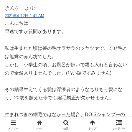
きんりー
より:
2021年4月2日 1:41 AM
こんにちは
早速ですが質問があります。
私は生まれた頃は髪の毛サラサラのツヤツヤで、くせ毛と
は無縁の赤ん坊でした。
しかし、小学生の頃、お風呂が嫌いで親も入れと言わない
ので全然入りませんでした。(汚い話ですみません)
その結果生えてくる髪は浮浪者のようなちりちり髪にな
り、20歳を超えた今でも縮毛矯正が欠かせません。
生まれつきの縮毛ではなかった場合、DO-Sシャンプーの
使用などで、縮毛が治るということはあるでしょうか。
メニュー
ホーム
検索
トップ
サイドバー