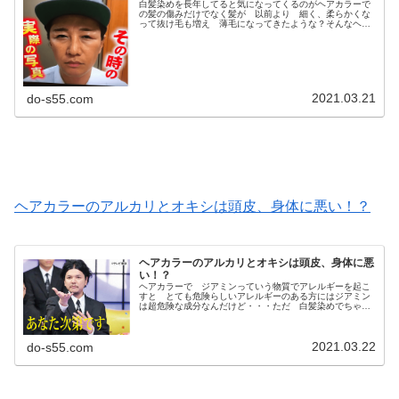
白髪染めを長年してると気になってくるのがヘアカラーで
の髪の傷みだけでなく髪が 以前より 細く、柔らかくな
って抜け毛も増え 薄毛になってきたような？そんなヘア
カラー（白髪染め）の悩みで検索とかして調べてるとどう
やら ヘアカラー剤のジアミンとか...
2021.03.21
do-s55.com
ヘアカラーのアルカリとオキシは頭皮、身体に悪い！？
ヘアカラーのアルカリとオキシは頭皮、身体に悪
い！？
ヘアカラーで ジアミンっていう物質でアレルギーを起こ
すと とても危険らしいアレルギーのある方にはジアミン
は超危険な成分なんだけど・・・ただ 白髪染めでちゃん
と白髪を染めるにはこのジアミン染料は必要な成分で現
在 ちゃんと白髪を染めるようなカラ...
2021.03.22
do-s55.com