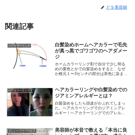
どＳ美容師
関連記事
白髪染めホームヘアカラーで毛先
ヘアカラーリング
が真っ黒でゴワゴワのヘアダメー
ジ
ホームカラーリング剤で自分で少し明る
めの栗色とかで白髪染めをすると、なぜ
か根元１〜3センチの部分は茶色に染まっ
ていても先にいくほど徐々に暗くなり毛
先部分なんて真っ黒になってしまう。し
かも毛先はゴワゴワ...
ヘアカラーリングや白髪染めでの
ヘアカラーリング
ジアミンアレルギーとは？
白髪染めをしたら頭皮がかぶれてしまっ
た。ヘアカラーリングでのジアミンアレ
ルギー！ヘアカラーリングでのアレルギ
ーやかぶれの原因の一番は薬剤に含まれ
るジアミン系の染料だと言われていま
す。◎ジアミン系染料ジ...
美容師が本音で教える「本当に良
正しいヘアケアの仕方