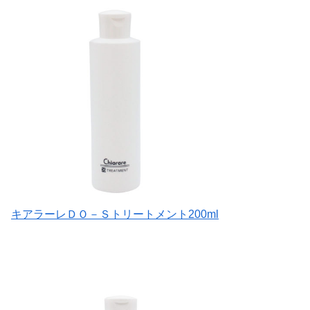
キアラーレＤＯ－Ｓトリートメント200ml