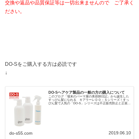
交換や返品や
品質保証等は一切出来ませんので ご了承く
ださい。
DO-Sをご購入する方は必読です
↓
DO-Sヘアケア製品の一般の方の購入について
このブログ「場末のパーマ屋の美容師日記」から誕生した
すっぴん髪になれる キアラーレＤＯ－Ｓシリーズ！すっ
ぴん髪で人気の「DO-S」シリーズは不正販売防止と正規品
保護のため「キアラーレ」というブランド名で商標登録さ
れ「キアラーレDO-S」に変...
2019.06.10
do-s55.com