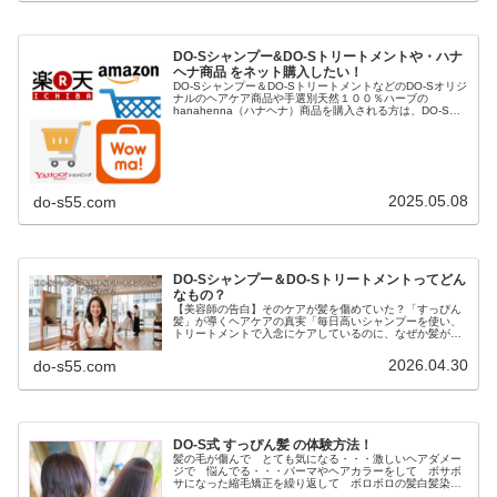
DO-Sシャンプー&DO-Sトリートメントや・ハナ
ヘナ商品 をネット購入したい！
DO-Sシャンプー＆DO-SトリートメントなどのDO-Sオリジ
ナルのヘアケア商品や手選別天然１００％ハーブの
hanahenna（ハナヘナ）商品を購入される方は、DO-S公
式ショップや楽天市場、Yahoo!ショッピング、AUpayマー
ケット（...
2025.05.08
do-s55.com
DO-Sシャンプー＆DO-Sトリートメントってどん
なもの？
【美容師の告白】そのケアが髪を傷めていた？「すっぴん
髪」が導くヘアケアの真実「毎日高いシャンプーを使い、
トリートメントで入念にケアしているのに、なぜか髪がパ
サつく…」「昔に比べて髪が細くなり、変なクセが出てき
た気がする…」もしあなたがそう感...
2026.04.30
do-s55.com
DO-S式 すっぴん髪 の体験方法！
髪の毛が傷んで とても気になる・・・激しいヘアダメー
ジで 悩んでる・・・パーマやヘアカラーをして ボサボ
サになった縮毛矯正を繰り返して ボロボロの髪白髪染め
を長年してて ペタンと軟毛毎日アイロンしてるので パ