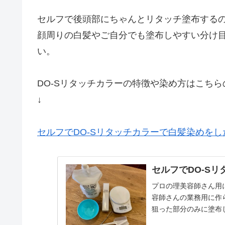
セルフで後頭部にちゃんとリタッチ塗布する
顔周りの白髪やご自分でも塗布しやすい分け
い。
DO-Sリタッチカラーの特徴や染め方はこち
↓
セルフでDO-Sリタッチカラーで白髪染めをし
セルフでDO-S
プロの理美容師さん用
容師さんの業務用に作
狙った部分のみに塗布
２剤 → １：２の配...