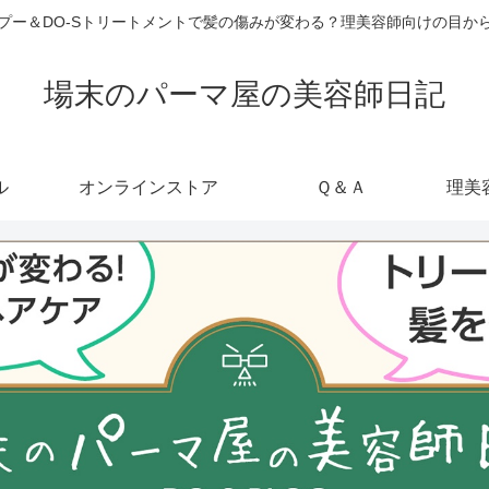
ャンプー＆DO-Sトリートメントで髪の傷みが変わる？理美容師向けの目
場末のパーマ屋の美容師日記
ル
オンラインストア
Ｑ＆Ａ
理美