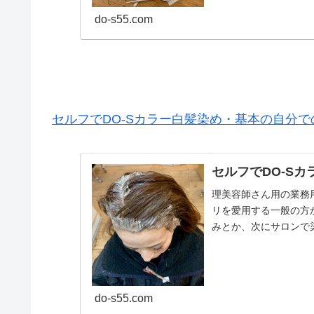
do-s55.com
セルフでDO-Sカラー白髪染め・基本の自分で
セルフでDO-S
理美容師さん用の業務用
リを愛用する一般の方
みとか、次にサロンで
始することになりま...
do-s55.com